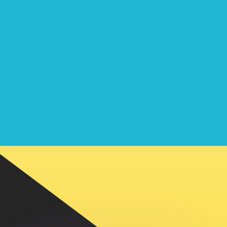
as kurser.
 görs endast i informationssyfte. Du kommer inte att få de