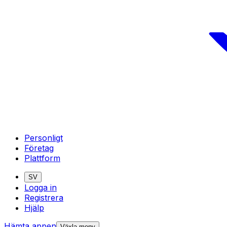
Personligt
Företag
Plattform
SV
Logga in
Registrera
Hjälp
Hämta appen
Växla meny