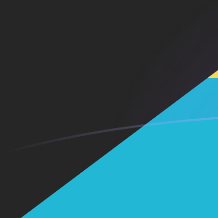
ADA till BSD valutakurser idag
Omvandla Cardano till Bahamansk dollar
Rate information of ADA/BSD
currency pair
Cardano
ADA
Bahamansk dollar
BSD
1
ADA
0,200303
BSD
5
ADA
1,00152
BSD
10
ADA
2,00303
BSD
25
ADA
5,00758
BSD
50
ADA
10,0152
BSD
100
ADA
20,0303
BSD
500
ADA
100,152
BSD
1 000
ADA
200,303
BSD
5 000
ADA
1 001,52
BSD
10 000
ADA
2 003,03
BSD