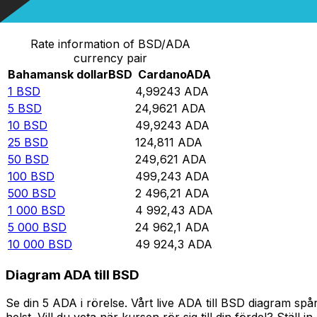
Omvandla Bahamansk dollar till Cardano
Rate information of BSD/ADA
currency pair
Bahamansk dollar
BSD
Cardano
ADA
1
BSD
4,99243
ADA
5
BSD
24,9621
ADA
10
BSD
49,9243
ADA
25
BSD
124,811
ADA
50
BSD
249,621
ADA
100
BSD
499,243
ADA
500
BSD
2 496,21
ADA
1 000
BSD
4 992,43
ADA
5 000
BSD
24 962,1
ADA
10 000
BSD
49 924,3
ADA
Diagram ADA till BSD
Se din 5 ADA i rörelse. Vårt live ADA till BSD diagram s