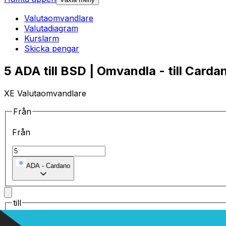
Valutaomvandlare
Valutadiagram
Kurslarm
Skicka pengar
5 ADA till BSD | Omvandla - till Carda
XE Valutaomvandlare
Från
Från
ADA
-
Cardano
till
till