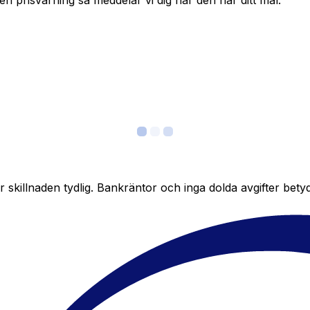
in en prisvarning så meddelar vi dig när den når ditt mål.
skillnaden tydlig. Bankräntor och inga dolda avgifter bety