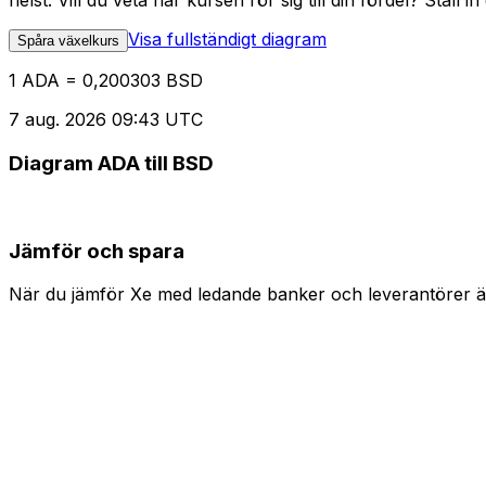
helst. Vill du veta när kursen rör sig till din fördel? Ställ 
Visa fullständigt diagram
Spåra växelkurs
1 ADA = 0,200303 BSD
7 aug. 2026 09:43 UTC
Diagram ADA till BSD
Jämför och spara
När du jämför Xe med ledande banker och leverantörer är 