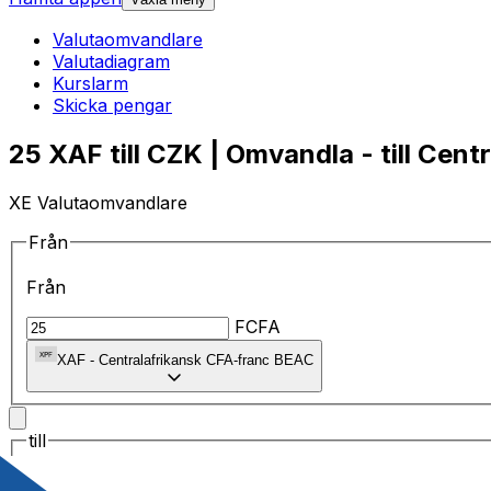
Valutaomvandlare
Valutadiagram
Kurslarm
Skicka pengar
25 XAF till CZK | Omvandla - till Cent
XE Valutaomvandlare
Från
Från
FCFA
XAF
-
Centralafrikansk CFA-franc BEAC
till
till