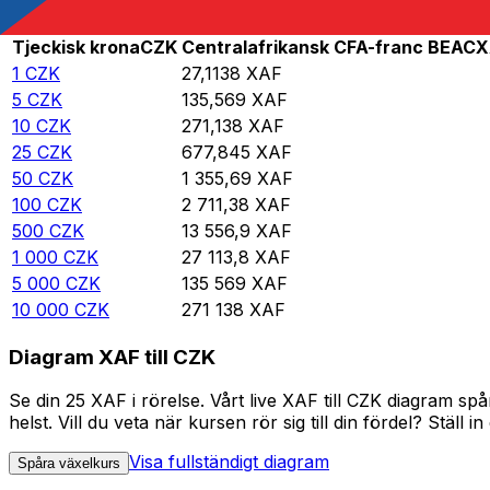
Rate information of CZK/XAF currency pair
Tjeckisk krona
CZK
Centralafrikansk CFA-franc BEAC
X
1
CZK
27,1138
XAF
5
CZK
135,569
XAF
10
CZK
271,138
XAF
25
CZK
677,845
XAF
50
CZK
1 355,69
XAF
100
CZK
2 711,38
XAF
500
CZK
13 556,9
XAF
1 000
CZK
27 113,8
XAF
5 000
CZK
135 569
XAF
10 000
CZK
271 138
XAF
Diagram XAF till CZK
Se din 25 XAF i rörelse. Vårt live XAF till CZK diagram 
helst. Vill du veta när kursen rör sig till din fördel? Ställ 
Visa fullständigt diagram
Spåra växelkurs