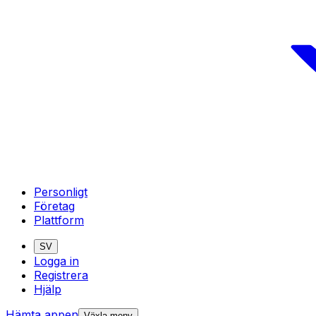
Personligt
Företag
Plattform
SV
Logga in
Registrera
Hjälp
Hämta appen
Växla meny