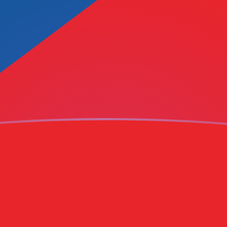
k krona
ZK
nc BEAC