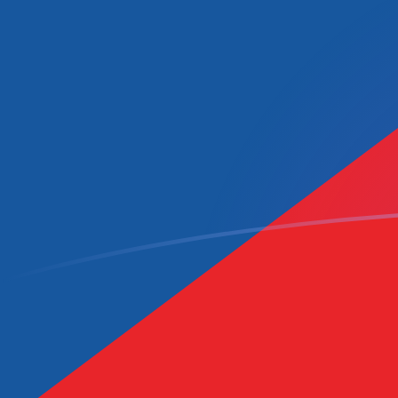
XAF till CZK valutakurser idag
Omvandla Centralafrikansk CFA-franc BEAC till Tjeckis
Rate information of XAF/CZK currency pair
Centralafrikansk CFA-franc BEAC
XAF
Tjeckisk krona
C
1
XAF
0,0368816
CZK
5
XAF
0,184408
CZK
10
XAF
0,368816
CZK
25
XAF
0,922039
CZK
50
XAF
1,84408
CZK
100
XAF
3,68816
CZK
500
XAF
18,4408
CZK
1 000
XAF
36,8816
CZK
5 000
XAF
184,408
CZK
10 000
XAF
368,816
CZK
Omvandla Tjeckisk krona till Centralafrikansk CFA-fra