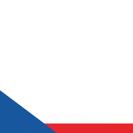
as kurser.
 görs endast i informationssyfte. Du kommer inte att få de