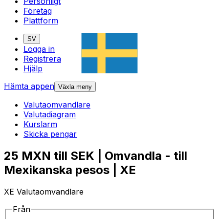
Personligt
Företag
Plattform
SV
Logga in
Registrera
Hjälp
Hämta appen
Växla meny
Valutaomvandlare
Valutadiagram
Kurslarm
Skicka pengar
25 MXN till SEK | Omvandla - till
Mexikanska pesos | XE
XE Valutaomvandlare
Från