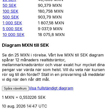
50
SEK
90,379
MXN
100
SEK
180,758
MXN
500
SEK
903,79
MXN
1 000
SEK
1 807,58
MXN
5 000
SEK
9 037,9
MXN
10 000
SEK
18 075,8
MXN
Diagram MXN till SEK
Se din 25 MXN i rörelse. Vårt live MXN till SEK diagram
spårar 12 månaders realtidsräntor,
mellanmarknadsräntor och visar exakt hur mycket dina
pengar var värda när som helst. Vill du veta när kursen
rör sig till din fördel? Ställ in en prisvarning så meddelar
vi dig när den når ditt mål.
Visa fullständigt diagram
Spåra växelkurs
1 MXN = 0,553226 SEK
10 aug. 2026 14:47 UTC