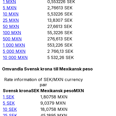
1
MXN
0,553226
SEK
5
MXN
2,76613
SEK
10
MXN
5,53226
SEK
25
MXN
13,8307
SEK
50
MXN
27,6613
SEK
100
MXN
55,3226
SEK
500
MXN
276,613
SEK
1 000
MXN
553,226
SEK
5 000
MXN
2 766,13
SEK
10 000
MXN
5 532,26
SEK
Omvandla Svensk krona till Mexikansk peso
Rate information of SEK/MXN currency
pair
Svensk krona
SEK
Mexikansk peso
MXN
1
SEK
1,80758
MXN
5
SEK
9,0379
MXN
10
SEK
18,0758
MXN
25
SEK
45,1895
MXN