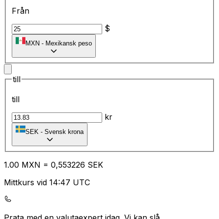
Från
$
MXN
-
Mexikansk peso
till
till
kr
SEK
-
Svensk krona
1.00
MXN
=
0,
553226
SEK
Mittkurs vid 14:47 UTC
Prata med en valutaexpert idag.
Vi kan slå