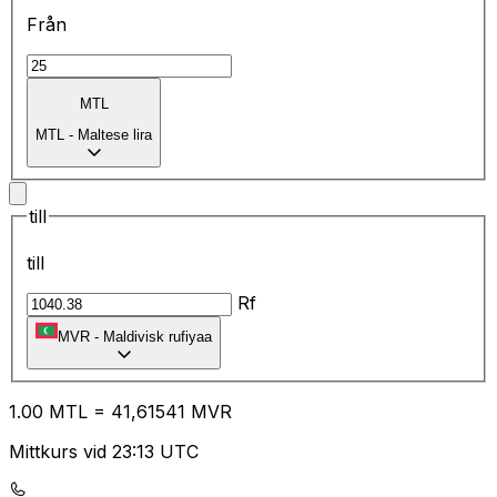
Från
MTL
MTL
-
Maltese lira
till
till
Rf
MVR
-
Maldivisk rufiyaa
1.00
MTL
=
41
,61541
MVR
Mittkurs vid 23:13 UTC