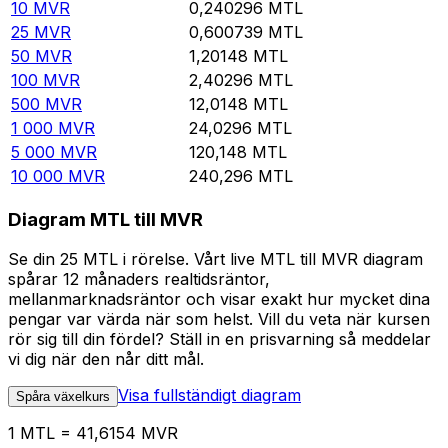
10
MVR
0,240296
MTL
25
MVR
0,600739
MTL
50
MVR
1,20148
MTL
100
MVR
2,40296
MTL
500
MVR
12,0148
MTL
1 000
MVR
24,0296
MTL
5 000
MVR
120,148
MTL
10 000
MVR
240,296
MTL
Diagram MTL till MVR
Se din 25 MTL i rörelse. Vårt live MTL till MVR diagram
spårar 12 månaders realtidsräntor,
mellanmarknadsräntor och visar exakt hur mycket dina
pengar var värda när som helst. Vill du veta när kursen
rör sig till din fördel? Ställ in en prisvarning så meddelar
vi dig när den når ditt mål.
Visa fullständigt diagram
Spåra växelkurs
1 MTL = 41,6154 MVR