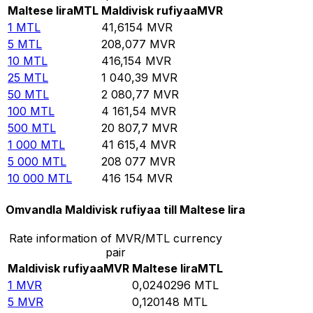
Maltese lira
MTL
Maldivisk rufiyaa
MVR
1
MTL
41,6154
MVR
5
MTL
208,077
MVR
10
MTL
416,154
MVR
25
MTL
1 040,39
MVR
50
MTL
2 080,77
MVR
100
MTL
4 161,54
MVR
500
MTL
20 807,7
MVR
1 000
MTL
41 615,4
MVR
5 000
MTL
208 077
MVR
10 000
MTL
416 154
MVR
Omvandla Maldivisk rufiyaa till Maltese lira
Rate information of MVR/MTL currency
pair
Maldivisk rufiyaa
MVR
Maltese lira
MTL
1
MVR
0,0240296
MTL
5
MVR
0,120148
MTL