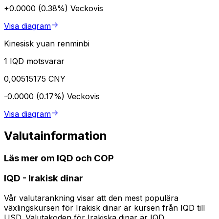
+0.0000 (0.38%)
Veckovis
Visa diagram
Kinesisk yuan renminbi
1 IQD motsvarar
0,00515175 CNY
-0.0000 (0.17%)
Veckovis
Visa diagram
Valutainformation
Läs mer om IQD och COP
IQD
-
Irakisk dinar
Vår valutarankning visar att den mest populära
växlingskursen för Irakisk dinar är kursen från IQD till
USD. Valutakoden för Irakiska dinar är IQD.