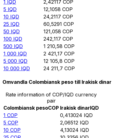
1
IQD
2,42117
COP
5
IQD
12,1058
COP
10
IQD
24,2117
COP
25
IQD
60,5291
COP
50
IQD
121,058
COP
100
IQD
242,117
COP
500
IQD
1 210,58
COP
1 000
IQD
2 421,17
COP
5 000
IQD
12 105,8
COP
10 000
IQD
24 211,7
COP
Omvandla Colombiansk peso till Irakisk dinar
Rate information of COP/IQD currency
pair
Colombiansk peso
COP
Irakisk dinar
IQD
1
COP
0,413024
IQD
5
COP
2,06512
IQD
10
COP
4,13024
IQD
25
COP
10,3256
IQD