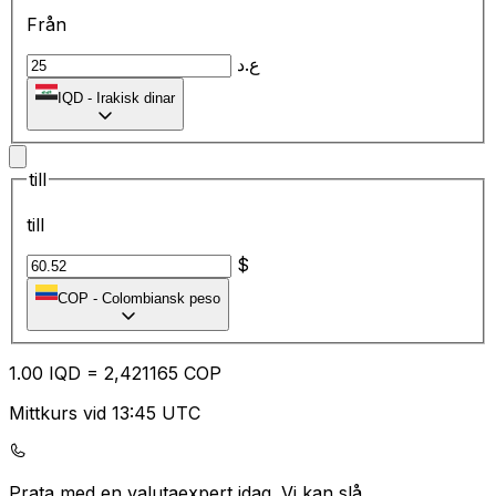
Från
ع.د
IQD
-
Irakisk dinar
till
till
$
COP
-
Colombiansk peso
1.00
IQD
=
2,
421165
COP
Mittkurs vid 13:45 UTC
Prata med en valutaexpert idag.
Vi kan slå