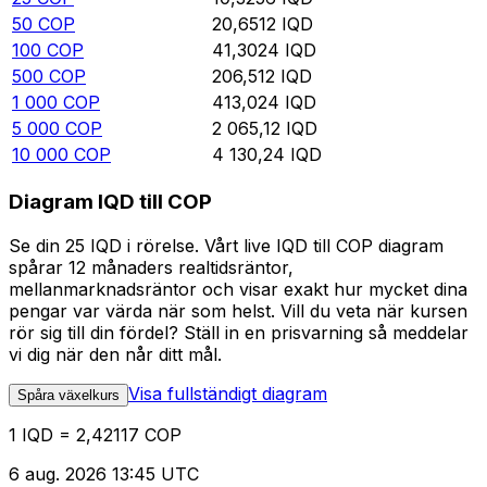
50
COP
20,6512
IQD
100
COP
41,3024
IQD
500
COP
206,512
IQD
1 000
COP
413,024
IQD
5 000
COP
2 065,12
IQD
10 000
COP
4 130,24
IQD
Diagram IQD till COP
Se din 25 IQD i rörelse. Vårt live IQD till COP diagram
spårar 12 månaders realtidsräntor,
mellanmarknadsräntor och visar exakt hur mycket dina
pengar var värda när som helst. Vill du veta när kursen
rör sig till din fördel? Ställ in en prisvarning så meddelar
vi dig när den når ditt mål.
Visa fullständigt diagram
Spåra växelkurs
1 IQD = 2,42117 COP
6 aug. 2026 13:45 UTC