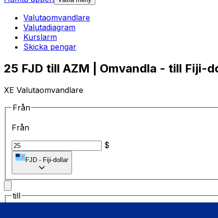
Valutaomvandlare
Valutadiagram
Kurslarm
Skicka pengar
25 FJD till AZM | Omvandla - till Fiji-d
XE Valutaomvandlare
Från
Från
$
FJD
-
Fiji-dollar
till
till