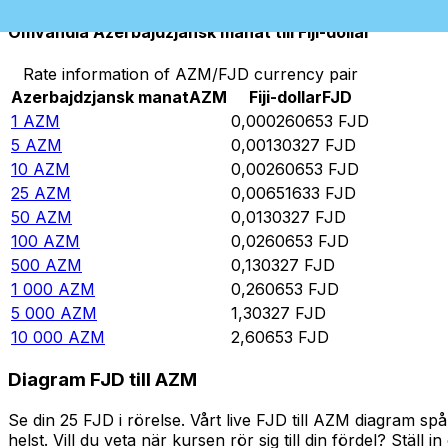
Omvandla Azerbajdzjansk manat till Fiji-dollar
Rate information of AZM/FJD currency pair
Azerbajdzjansk manat
AZM
Fiji-dollar
FJD
1
AZM
0,000260653
FJD
5
AZM
0,00130327
FJD
10
AZM
0,00260653
FJD
25
AZM
0,00651633
FJD
50
AZM
0,0130327
FJD
100
AZM
0,0260653
FJD
500
AZM
0,130327
FJD
1 000
AZM
0,260653
FJD
5 000
AZM
1,30327
FJD
10 000
AZM
2,60653
FJD
Diagram FJD till AZM
Se din 25 FJD i rörelse. Vårt live FJD till AZM diagram 
helst. Vill du veta när kursen rör sig till din fördel? Ställ 