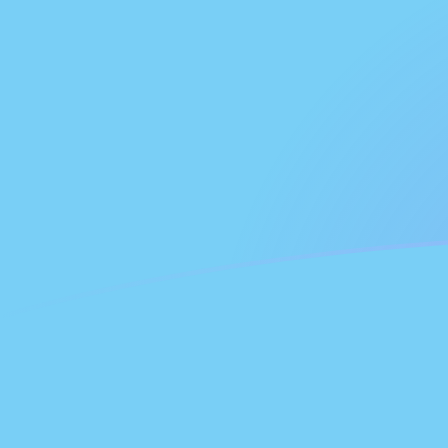
FJD till AZM valutakurser idag
Omvandla Fiji-dollar till Azerbajdzjansk manat
Rate information of FJD/AZM currency
pair
Fiji-dollar
FJD
Azerbajdzjansk manat
AZM
1
FJD
3 836,51
AZM
5
FJD
19 182,6
AZM
10
FJD
38 365,1
AZM
25
FJD
95 912,8
AZM
50
FJD
191 826
AZM
100
FJD
383 651
AZM
500
FJD
1 918 260
AZM
1 000
FJD
3 836 510
AZM
5 000
FJD
19 182 600
AZM
10 000
FJD
38 365 100
AZM