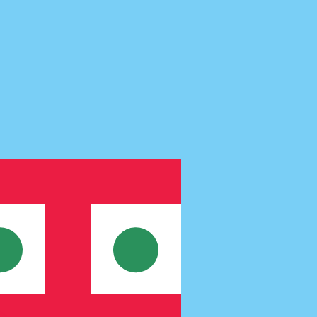
nna kurs när du skickar pengar.
Se sändkurserna.