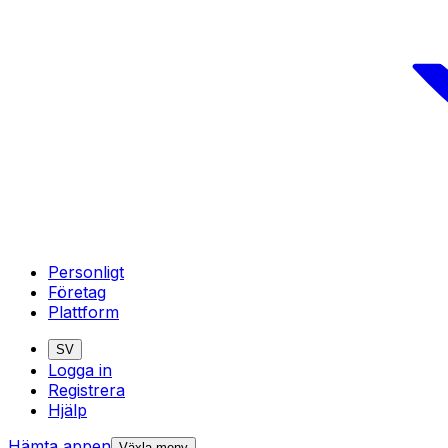
Personligt
Företag
Plattform
SV
Logga in
Registrera
Hjälp
Hämta appen
Växla meny