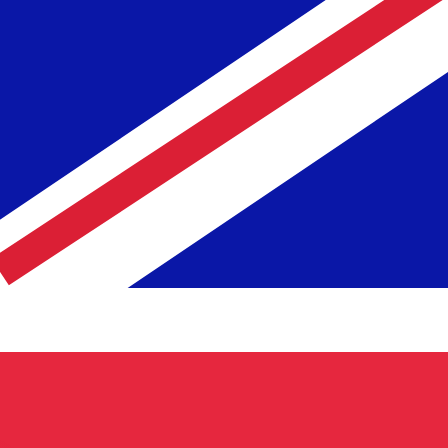
nna kurs när du skickar pengar.
Se sändkurserna.