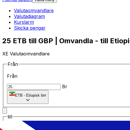
Valutaomvandlare
Valutadiagram
Kurslarm
Skicka pengar
25 ETB till GBP | Omvandla - till Etiopi
XE Valutaomvandlare
Från
Från
Br
ETB
-
Etiopisk birr
till
till