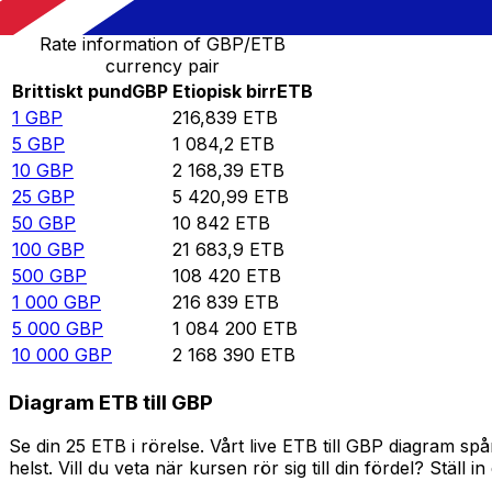
Rate information of GBP/ETB
currency pair
Brittiskt pund
GBP
Etiopisk birr
ETB
1
GBP
216,839
ETB
5
GBP
1 084,2
ETB
10
GBP
2 168,39
ETB
25
GBP
5 420,99
ETB
50
GBP
10 842
ETB
100
GBP
21 683,9
ETB
500
GBP
108 420
ETB
1 000
GBP
216 839
ETB
5 000
GBP
1 084 200
ETB
10 000
GBP
2 168 390
ETB
Diagram ETB till GBP
Se din 25 ETB i rörelse. Vårt live ETB till GBP diagram 
helst. Vill du veta när kursen rör sig till din fördel? Ställ 