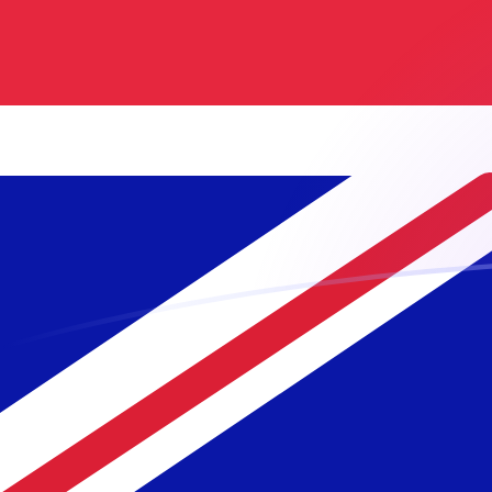
ETB till GBP valutakurser idag
Omvandla Etiopisk birr till Brittiskt pund
Rate information of ETB/GBP
currency pair
Etiopisk birr
ETB
Brittiskt pund
GBP
1
ETB
0,00461171
GBP
5
ETB
0,0230585
GBP
10
ETB
0,0461171
GBP
25
ETB
0,115293
GBP
50
ETB
0,230585
GBP
100
ETB
0,461171
GBP
500
ETB
2,30585
GBP
1 000
ETB
4,61171
GBP
5 000
ETB
23,0585
GBP
10 000
ETB
46,1171
GBP
Omvandla Brittiskt pund till Etiopisk birr