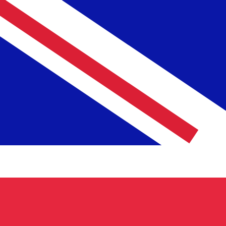
£
GBP
-
Brittiskt pund
1.00
ETB
=
0,
004611
GBP
Mittkurs vid 17:14 UTC
Prata med en valutaexpert idag.
Vi kan slå konkurrentern
Boka ett samtal
Vi använder mid-market-kursen för vår omvandlare. Det
Visste du att du kan skicka pengar utomlands med Xe?
Anmäl dig idag