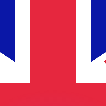
as kurser.
 görs endast i informationssyfte. Du kommer inte att få de