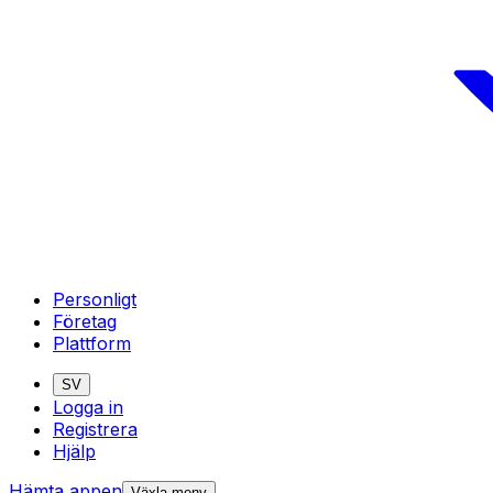
Personligt
Företag
Plattform
SV
Logga in
Registrera
Hjälp
Hämta appen
Växla meny