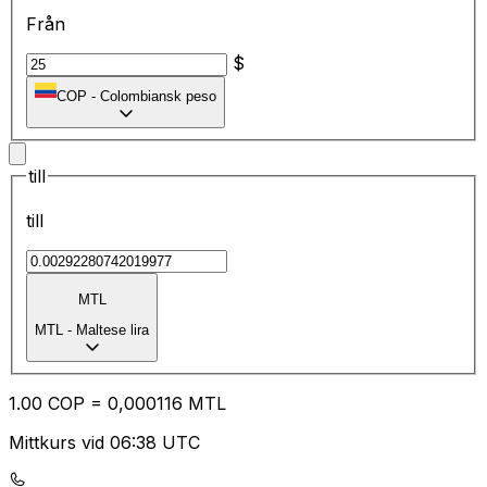
Från
$
COP
-
Colombiansk peso
till
till
MTL
MTL
-
Maltese lira
1.00
COP
=
0,
000116
MTL
Mittkurs vid 06:38 UTC