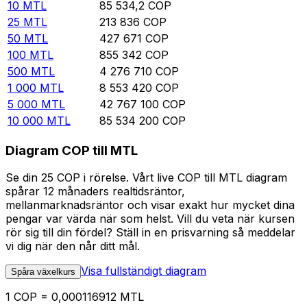
10
MTL
85 534,2
COP
25
MTL
213 836
COP
50
MTL
427 671
COP
100
MTL
855 342
COP
500
MTL
4 276 710
COP
1 000
MTL
8 553 420
COP
5 000
MTL
42 767 100
COP
10 000
MTL
85 534 200
COP
Diagram COP till MTL
Se din 25 COP i rörelse. Vårt live COP till MTL diagram
spårar 12 månaders realtidsräntor,
mellanmarknadsräntor och visar exakt hur mycket dina
pengar var värda när som helst. Vill du veta när kursen
rör sig till din fördel? Ställ in en prisvarning så meddelar
vi dig när den når ditt mål.
Visa fullständigt diagram
Spåra växelkurs
1 COP = 0,000116912 MTL