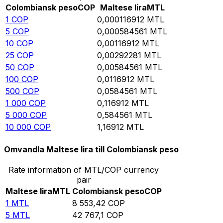
Colombiansk peso
COP
Maltese lira
MTL
1
COP
0,000116912
MTL
5
COP
0,000584561
MTL
10
COP
0,00116912
MTL
25
COP
0,00292281
MTL
50
COP
0,00584561
MTL
100
COP
0,0116912
MTL
500
COP
0,0584561
MTL
1 000
COP
0,116912
MTL
5 000
COP
0,584561
MTL
10 000
COP
1,16912
MTL
Omvandla Maltese lira till Colombiansk peso
Rate information of MTL/COP currency
pair
Maltese lira
MTL
Colombiansk peso
COP
1
MTL
8 553,42
COP
5
MTL
42 767,1
COP