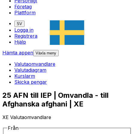
Personligt
Företag
Plattform
SV
Logga in
Registrera
Hjälp
Hämta appen
Växla meny
Valutaomvandlare
Valutadiagram
Kurslarm
Skicka pengar
25 AFN till IEP | Omvandla - till
Afghanska afghani | XE
XE Valutaomvandlare
Från