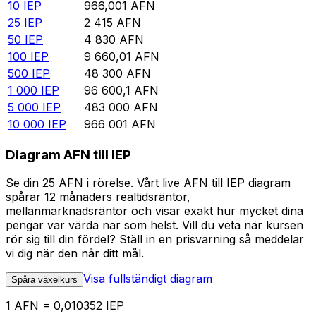
10
IEP
966,001
AFN
25
IEP
2 415
AFN
50
IEP
4 830
AFN
100
IEP
9 660,01
AFN
500
IEP
48 300
AFN
1 000
IEP
96 600,1
AFN
5 000
IEP
483 000
AFN
10 000
IEP
966 001
AFN
Diagram AFN till IEP
Se din 25 AFN i rörelse. Vårt live AFN till IEP diagram
spårar 12 månaders realtidsräntor,
mellanmarknadsräntor och visar exakt hur mycket dina
pengar var värda när som helst. Vill du veta när kursen
rör sig till din fördel? Ställ in en prisvarning så meddelar
vi dig när den når ditt mål.
Visa fullständigt diagram
Spåra växelkurs
1 AFN = 0,010352 IEP