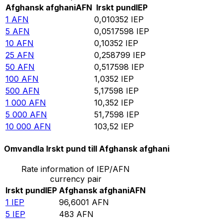
Afghansk afghani
AFN
Irskt pund
IEP
1
AFN
0,010352
IEP
5
AFN
0,0517598
IEP
10
AFN
0,10352
IEP
25
AFN
0,258799
IEP
50
AFN
0,517598
IEP
100
AFN
1,0352
IEP
500
AFN
5,17598
IEP
1 000
AFN
10,352
IEP
5 000
AFN
51,7598
IEP
10 000
AFN
103,52
IEP
Omvandla Irskt pund till Afghansk afghani
Rate information of IEP/AFN
currency pair
Irskt pund
IEP
Afghansk afghani
AFN
1
IEP
96,6001
AFN
5
IEP
483
AFN