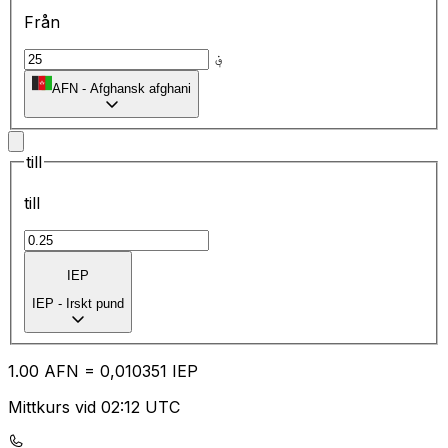
Från
؋
AFN
-
Afghansk afghani
till
till
IEP
IEP
-
Irskt pund
1.00
AFN
=
0,
010351
IEP
Mittkurs vid 02:12 UTC