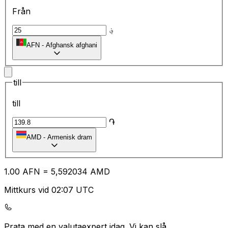
Från
؋
AFN
-
Afghansk afghani
till
till
֏
AMD
-
Armenisk dram
1.00
AFN
=
5,
592034
AMD
Mittkurs vid 02:07 UTC
Prata med en valutaexpert idag.
Vi kan slå