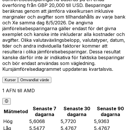
överföring från GBP 20,000 till USD. Besparingar
beräknas genom att jämföra växelkursen inklusive
marginaler och avgifter som tillhandahålls av varje bank
och Xe samma dag 8/5/2026. De angivna
jämförelsebesparingarna gäller endast för det givna
exemplet och kanske inte inkluderar alla kostnader och
avgifter. Olika valutaväxlingsbelopp, valutatyper, datum,
tider och andra individuella faktorer kommer att
resultera i olika jämförelsebesparingar. Dessa resultat
kanske därför inte är indikativa för faktiska besparingar
och bör endast användas som vägledning.
Kursjämförelsediagrammet uppdateras kvartalsvis.
Kurser
Omvandlat värde
1 AFN till AMD
Senaste 7
Senaste 30
Senaste 90
Mätmetod
dagarna
dagarna
dagarna
Hög
5,6068
5,7720
5,9363
Låg
5,5477
5,4767
5,4767