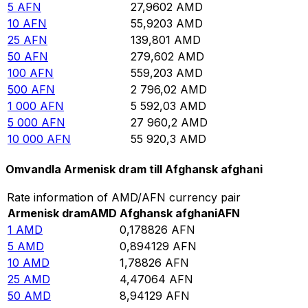
5
AFN
27,9602
AMD
10
AFN
55,9203
AMD
25
AFN
139,801
AMD
50
AFN
279,602
AMD
100
AFN
559,203
AMD
500
AFN
2 796,02
AMD
1 000
AFN
5 592,03
AMD
5 000
AFN
27 960,2
AMD
10 000
AFN
55 920,3
AMD
Omvandla Armenisk dram till Afghansk afghani
Rate information of AMD/AFN currency pair
Armenisk dram
AMD
Afghansk afghani
AFN
1
AMD
0,178826
AFN
5
AMD
0,894129
AFN
10
AMD
1,78826
AFN
25
AMD
4,47064
AFN
50
AMD
8,94129
AFN