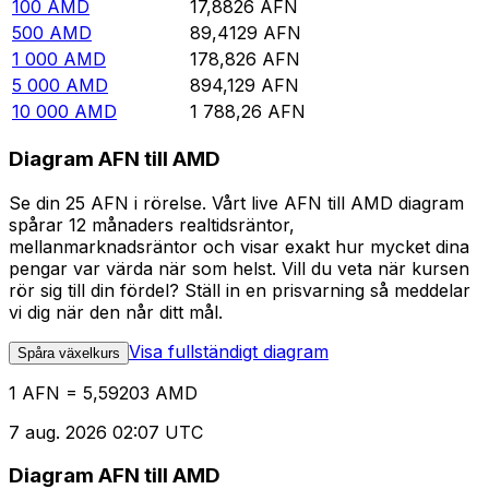
100
AMD
17,8826
AFN
500
AMD
89,4129
AFN
1 000
AMD
178,826
AFN
5 000
AMD
894,129
AFN
10 000
AMD
1 788,26
AFN
Diagram AFN till AMD
Se din 25 AFN i rörelse. Vårt live AFN till AMD diagram
spårar 12 månaders realtidsräntor,
mellanmarknadsräntor och visar exakt hur mycket dina
pengar var värda när som helst. Vill du veta när kursen
rör sig till din fördel? Ställ in en prisvarning så meddelar
vi dig när den når ditt mål.
Visa fullständigt diagram
Spåra växelkurs
1 AFN = 5,59203 AMD
7 aug. 2026 02:07 UTC
Diagram AFN till AMD