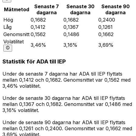
Senaste 7
Senaste 30
Senaste 90
Mätmetod
dagarna
dagarna
dagarna
Hög
0,1682
0,1682
0,2400
Låg
0,1412
0,1367
0,1261
Genomsnitt
0,1562
0,1486
0,1662
Volatilitet
3,46%
3,16%
3,69%
Statistik för ADA till IEP
Under de senaste 7 dagarna har ADA till IEP flyttats
mellan 0,1412 och 0,1682. Genomsnittet var 0,1562 med
3,46% volatilitet.
Under de senaste 30 dagarna har ADA till IEP flyttats
mellan 0,1367 och 0,1682. Genomsnittet var 0,1486 med
3,16% volatilitet.
Under de senaste 90 dagarna har ADA till IEP flyttats
mellan 0,1261 och 0,2400. Genomsnittet var 0,1662 med
3,69% volatilitet.