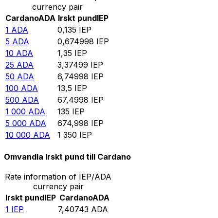
currency pair
Cardano
ADA
Irskt pund
IEP
1
ADA
0,135
IEP
5
ADA
0,674998
IEP
10
ADA
1,35
IEP
25
ADA
3,37499
IEP
50
ADA
6,74998
IEP
100
ADA
13,5
IEP
500
ADA
67,4998
IEP
1 000
ADA
135
IEP
5 000
ADA
674,998
IEP
10 000
ADA
1 350
IEP
Omvandla Irskt pund till Cardano
Rate information of IEP/ADA
currency pair
Irskt pund
IEP
Cardano
ADA
1
IEP
7,40743
ADA