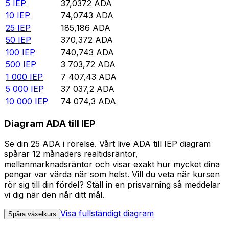
5
IEP
37,0372
ADA
10
IEP
74,0743
ADA
25
IEP
185,186
ADA
50
IEP
370,372
ADA
100
IEP
740,743
ADA
500
IEP
3 703,72
ADA
1 000
IEP
7 407,43
ADA
5 000
IEP
37 037,2
ADA
10 000
IEP
74 074,3
ADA
Diagram ADA till IEP
Se din 25 ADA i rörelse. Vårt live ADA till IEP diagram
spårar 12 månaders realtidsräntor,
mellanmarknadsräntor och visar exakt hur mycket dina
pengar var värda när som helst. Vill du veta när kursen
rör sig till din fördel? Ställ in en prisvarning så meddelar
vi dig när den når ditt mål.
Visa fullständigt diagram
Spåra växelkurs