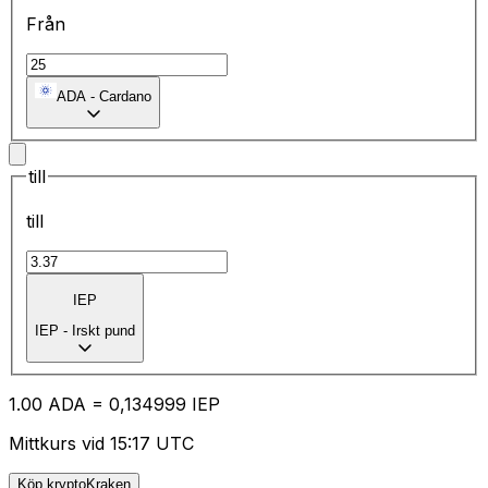
Från
ADA
-
Cardano
till
till
IEP
IEP
-
Irskt pund
1.00
ADA
=
0,
134999
IEP
Mittkurs vid 15:17 UTC
Köp kryptoKraken