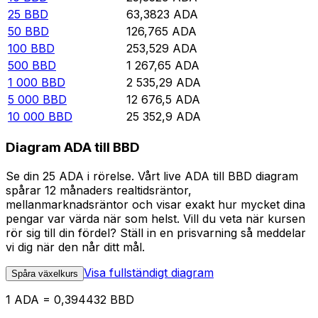
25
BBD
63,3823
ADA
50
BBD
126,765
ADA
100
BBD
253,529
ADA
500
BBD
1 267,65
ADA
1 000
BBD
2 535,29
ADA
5 000
BBD
12 676,5
ADA
10 000
BBD
25 352,9
ADA
Diagram ADA till BBD
Se din 25 ADA i rörelse. Vårt live ADA till BBD diagram
spårar 12 månaders realtidsräntor,
mellanmarknadsräntor och visar exakt hur mycket dina
pengar var värda när som helst. Vill du veta när kursen
rör sig till din fördel? Ställ in en prisvarning så meddelar
vi dig när den når ditt mål.
Visa fullständigt diagram
Spåra växelkurs
1 ADA = 0,394432 BBD