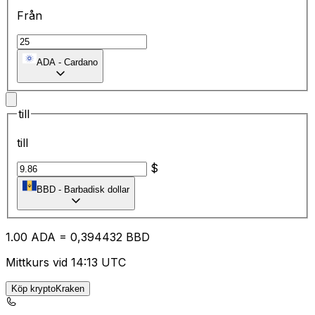
Från
ADA
-
Cardano
till
till
$
BBD
-
Barbadisk dollar
1.00
ADA
=
0,
394432
BBD
Mittkurs vid 14:13 UTC
Köp kryptoKraken