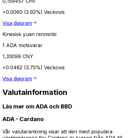
0,159457 CHF
+0.0060 (3.92%)
Veckovis
Visa diagram
Kinesisk yuan renminbi
1 ADA motsvarar
1,33099 CNY
+0.0482 (3.75%)
Veckovis
Visa diagram
Valutainformation
Läs mer om ADA och BBD
ADA
-
Cardano
Vår valutarankning visar att den mest populära
växlingskursen för Cardano är kursen från ADA till