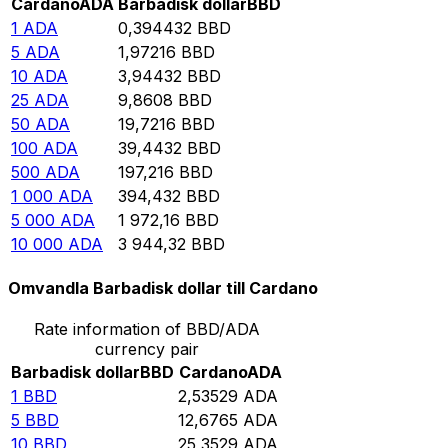
Cardano
ADA
Barbadisk dollar
BBD
1
ADA
0,394432
BBD
5
ADA
1,97216
BBD
10
ADA
3,94432
BBD
25
ADA
9,8608
BBD
50
ADA
19,7216
BBD
100
ADA
39,4432
BBD
500
ADA
197,216
BBD
1 000
ADA
394,432
BBD
5 000
ADA
1 972,16
BBD
10 000
ADA
3 944,32
BBD
Omvandla Barbadisk dollar till Cardano
Rate information of BBD/ADA
currency pair
Barbadisk dollar
BBD
Cardano
ADA
1
BBD
2,53529
ADA
5
BBD
12,6765
ADA
10
BBD
25,3529
ADA