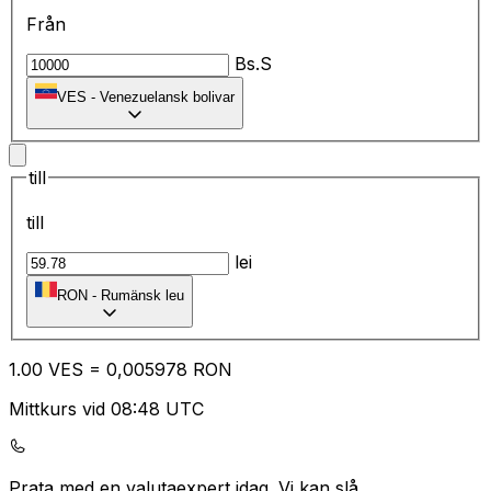
Från
Bs.S
VES
-
Venezuelansk bolivar
till
till
lei
RON
-
Rumänsk leu
1.00
VES
=
0,
005978
RON
Mittkurs vid 08:48 UTC
Prata med en valutaexpert idag.
Vi kan slå