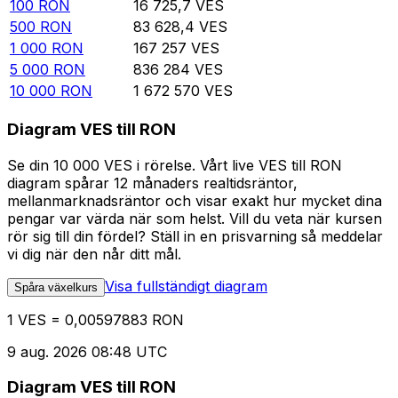
100
RON
16 725,7
VES
500
RON
83 628,4
VES
1 000
RON
167 257
VES
5 000
RON
836 284
VES
10 000
RON
1 672 570
VES
Diagram VES till RON
Se din 10 000 VES i rörelse. Vårt live VES till RON
diagram spårar 12 månaders realtidsräntor,
mellanmarknadsräntor och visar exakt hur mycket dina
pengar var värda när som helst. Vill du veta när kursen
rör sig till din fördel? Ställ in en prisvarning så meddelar
vi dig när den når ditt mål.
Visa fullständigt diagram
Spåra växelkurs
1 VES = 0,00597883 RON
9 aug. 2026 08:48 UTC
Diagram VES till RON