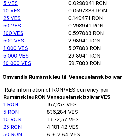
5
VES
0,0298941
RON
10
VES
0,0597883
RON
25
VES
0,149471
RON
50
VES
0,298941
RON
100
VES
0,597883
RON
500
VES
2,98941
RON
1 000
VES
5,97883
RON
5 000
VES
29,8941
RON
10 000
VES
59,7883
RON
Omvandla Rumänsk leu till Venezuelansk bolivar
Rate information of RON/VES currency pair
Rumänsk leu
RON
Venezuelansk bolivar
VES
1
RON
167,257
VES
5
RON
836,284
VES
10
RON
1 672,57
VES
25
RON
4 181,42
VES
50
RON
8 362,84
VES