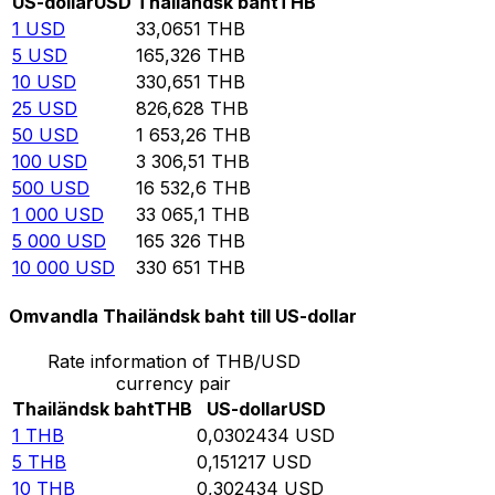
US-dollar
USD
Thailändsk baht
THB
1
USD
33,0651
THB
5
USD
165,326
THB
10
USD
330,651
THB
25
USD
826,628
THB
50
USD
1 653,26
THB
100
USD
3 306,51
THB
500
USD
16 532,6
THB
1 000
USD
33 065,1
THB
5 000
USD
165 326
THB
10 000
USD
330 651
THB
Omvandla Thailändsk baht till US-dollar
Rate information of THB/USD
currency pair
Thailändsk baht
THB
US-dollar
USD
1
THB
0,0302434
USD
5
THB
0,151217
USD
10
THB
0,302434
USD