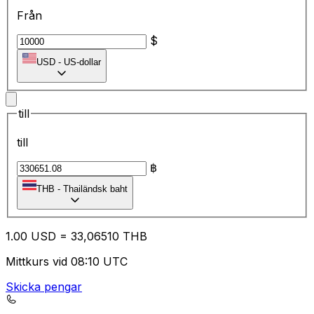
Från
$
USD
-
US-dollar
till
till
฿
THB
-
Thailändsk baht
1.00
USD
=
33
,06510
THB
Mittkurs vid 08:10 UTC
Skicka pengar