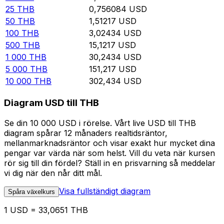
25
THB
0,756084
USD
50
THB
1,51217
USD
100
THB
3,02434
USD
500
THB
15,1217
USD
1 000
THB
30,2434
USD
5 000
THB
151,217
USD
10 000
THB
302,434
USD
Diagram USD till THB
Se din 10 000 USD i rörelse. Vårt live USD till THB
diagram spårar 12 månaders realtidsräntor,
mellanmarknadsräntor och visar exakt hur mycket dina
pengar var värda när som helst. Vill du veta när kursen
rör sig till din fördel? Ställ in en prisvarning så meddelar
vi dig när den når ditt mål.
Visa fullständigt diagram
Spåra växelkurs
1 USD = 33,0651 THB