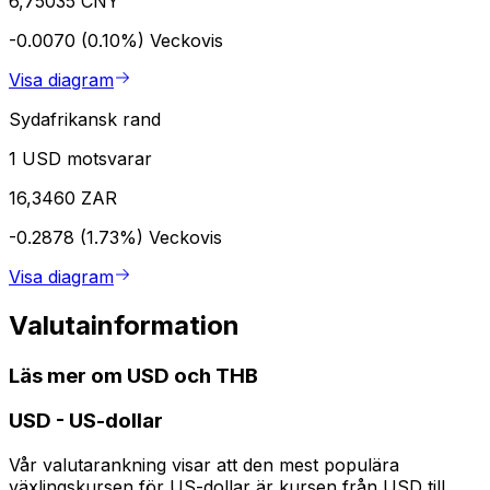
6,75035 CNY
-0.0070 (0.10%)
Veckovis
Visa diagram
Sydafrikansk rand
1 USD motsvarar
16,3460 ZAR
-0.2878 (1.73%)
Veckovis
Visa diagram
Valutainformation
Läs mer om USD och THB
USD
-
US-dollar
Vår valutarankning visar att den mest populära
växlingskursen för US-dollar är kursen från USD till