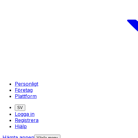
Personligt
Företag
Plattform
SV
Logga in
Registrera
Hjälp
Hämta appen
Växla meny