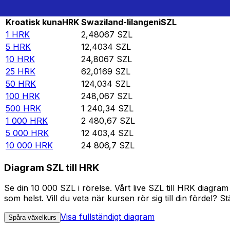
Rate information of HRK/SZL currency pair
Kroatisk kuna
HRK
Swaziland-lilangeni
SZL
1
HRK
2,48067
SZL
5
HRK
12,4034
SZL
10
HRK
24,8067
SZL
25
HRK
62,0169
SZL
50
HRK
124,034
SZL
100
HRK
248,067
SZL
500
HRK
1 240,34
SZL
1 000
HRK
2 480,67
SZL
5 000
HRK
12 403,4
SZL
10 000
HRK
24 806,7
SZL
Diagram SZL till HRK
Se din 10 000 SZL i rörelse. Vårt live SZL till HRK diag
som helst. Vill du veta när kursen rör sig till din fördel? S
Visa fullständigt diagram
Spåra växelkurs