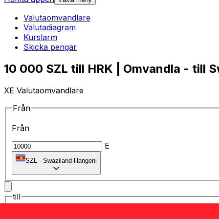
Valutaomvandlare
Valutadiagram
Kurslarm
Skicka pengar
10 000 SZL till HRK | Omvandla - till S
XE Valutaomvandlare
Från
Från
E
SZL
-
Swaziland-lilangeni
till
till