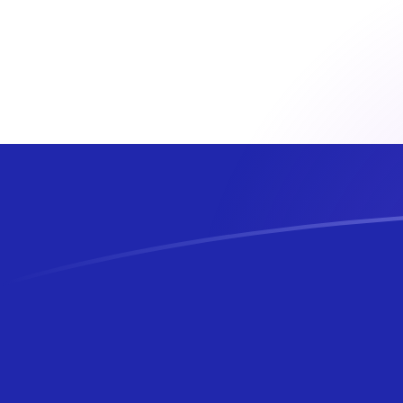
SZL till HRK valutakurser idag
Omvandla Swaziland-lilangeni till Kroatisk kuna
Rate information of SZL/HRK currency pair
Swaziland-lilangeni
SZL
Kroatisk kuna
HRK
1
SZL
0,403116
HRK
5
SZL
2,01558
HRK
10
SZL
4,03116
HRK
25
SZL
10,0779
HRK
50
SZL
20,1558
HRK
100
SZL
40,3116
HRK
500
SZL
201,558
HRK
1 000
SZL
403,116
HRK
5 000
SZL
2 015,58
HRK
10 000
SZL
4 031,16
HRK
Omvandla Kroatisk kuna till Swaziland-lilangeni