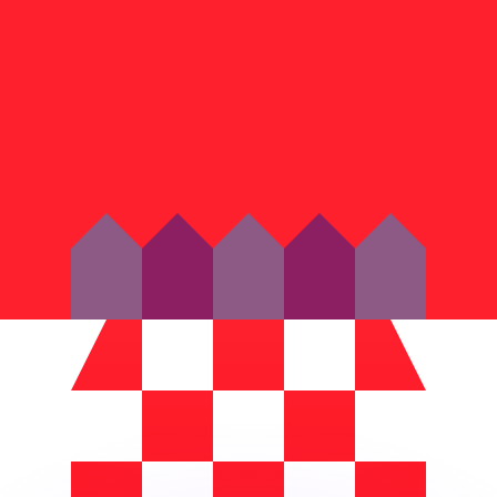
as kurser.
 görs endast i informationssyfte. Du kommer inte att få de