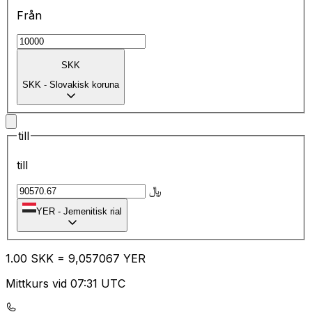
Från
SKK
SKK
-
Slovakisk koruna
till
till
﷼
YER
-
Jemenitisk rial
1.00
SKK
=
9,
057067
YER
Mittkurs vid 07:31 UTC