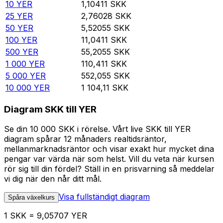
10
YER
1,10411
SKK
25
YER
2,76028
SKK
50
YER
5,52055
SKK
100
YER
11,0411
SKK
500
YER
55,2055
SKK
1 000
YER
110,411
SKK
5 000
YER
552,055
SKK
10 000
YER
1 104,11
SKK
Diagram SKK till YER
Se din 10 000 SKK i rörelse. Vårt live SKK till YER
diagram spårar 12 månaders realtidsräntor,
mellanmarknadsräntor och visar exakt hur mycket dina
pengar var värda när som helst. Vill du veta när kursen
rör sig till din fördel? Ställ in en prisvarning så meddelar
vi dig när den når ditt mål.
Visa fullständigt diagram
Spåra växelkurs
1 SKK = 9,05707 YER