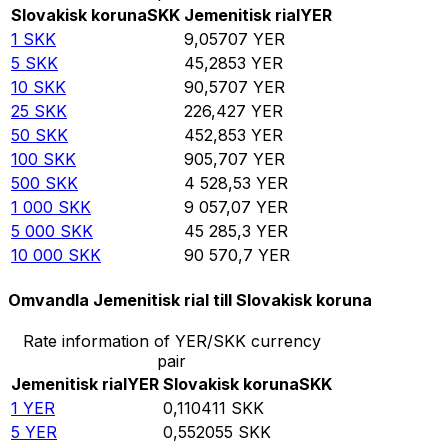
Slovakisk koruna
SKK
Jemenitisk rial
YER
1
SKK
9,05707
YER
5
SKK
45,2853
YER
10
SKK
90,5707
YER
25
SKK
226,427
YER
50
SKK
452,853
YER
100
SKK
905,707
YER
500
SKK
4 528,53
YER
1 000
SKK
9 057,07
YER
5 000
SKK
45 285,3
YER
10 000
SKK
90 570,7
YER
Omvandla Jemenitisk rial till Slovakisk koruna
Rate information of YER/SKK currency
pair
Jemenitisk rial
YER
Slovakisk koruna
SKK
1
YER
0,110411
SKK
5
YER
0,552055
SKK