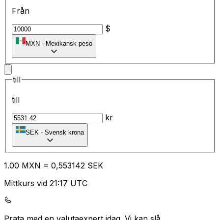
Från
$
MXN
-
Mexikansk peso
till
till
kr
SEK
-
Svensk krona
1.00
MXN
=
0,
553142
SEK
Mittkurs vid 21:17 UTC
Prata med en valutaexpert idag.
Vi kan slå