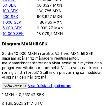
50
SEK
90,3927
MXN
100
SEK
180,785
MXN
500
SEK
903,927
MXN
1 000
SEK
1 807,85
MXN
5 000
SEK
9 039,27
MXN
10 000
SEK
18 078,5
MXN
Diagram MXN till SEK
Se din 10 000 MXN i rörelse. Vårt live MXN till SEK
diagram spårar 12 månaders realtidsräntor,
mellanmarknadsräntor och visar exakt hur mycket dina
pengar var värda när som helst. Vill du veta när kursen
rör sig till din fördel? Ställ in en prisvarning så meddelar
vi dig när den når ditt mål.
Visa fullständigt diagram
Spåra växelkurs
1 MXN = 0,553142 SEK
8 aug. 2026 21:17 UTC