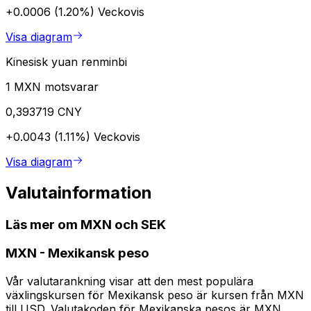
+0.0006 (1.20%)
Veckovis
Visa diagram
Kinesisk yuan renminbi
1 MXN motsvarar
0,393719 CNY
+0.0043 (1.11%)
Veckovis
Visa diagram
Valutainformation
Läs mer om MXN och SEK
MXN
-
Mexikansk peso
Vår valutarankning visar att den mest populära
växlingskursen för Mexikansk peso är kursen från MXN
till USD. Valutakoden för Mexikanska pesos är MXN.