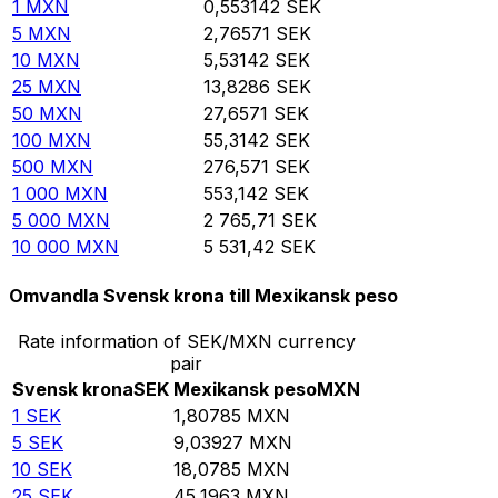
1
MXN
0,553142
SEK
5
MXN
2,76571
SEK
10
MXN
5,53142
SEK
25
MXN
13,8286
SEK
50
MXN
27,6571
SEK
100
MXN
55,3142
SEK
500
MXN
276,571
SEK
1 000
MXN
553,142
SEK
5 000
MXN
2 765,71
SEK
10 000
MXN
5 531,42
SEK
Omvandla Svensk krona till Mexikansk peso
Rate information of SEK/MXN currency
pair
Svensk krona
SEK
Mexikansk peso
MXN
1
SEK
1,80785
MXN
5
SEK
9,03927
MXN
10
SEK
18,0785
MXN
25
SEK
45,1963
MXN