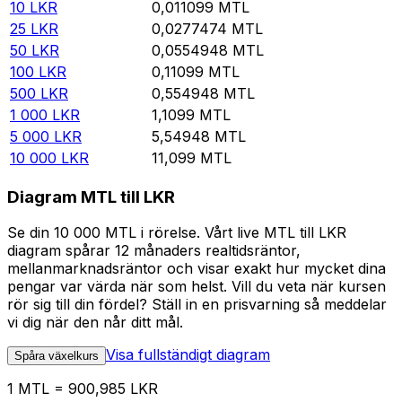
10
LKR
0,011099
MTL
25
LKR
0,0277474
MTL
50
LKR
0,0554948
MTL
100
LKR
0,11099
MTL
500
LKR
0,554948
MTL
1 000
LKR
1,1099
MTL
5 000
LKR
5,54948
MTL
10 000
LKR
11,099
MTL
Diagram MTL till LKR
Se din 10 000 MTL i rörelse. Vårt live MTL till LKR
diagram spårar 12 månaders realtidsräntor,
mellanmarknadsräntor och visar exakt hur mycket dina
pengar var värda när som helst. Vill du veta när kursen
rör sig till din fördel? Ställ in en prisvarning så meddelar
vi dig när den når ditt mål.
Visa fullständigt diagram
Spåra växelkurs
1 MTL = 900,985 LKR