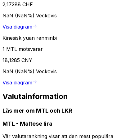
2,17288 CHF
NaN (NaN%)
Veckovis
Visa diagram
Kinesisk yuan renminbi
1 MTL motsvarar
18,1285 CNY
NaN (NaN%)
Veckovis
Visa diagram
Valutainformation
Läs mer om MTL och LKR
MTL
-
Maltese lira
Vår valutarankning visar att den mest populära