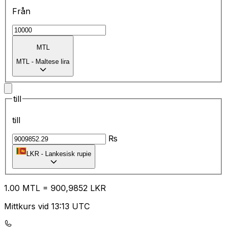
Från
MTL
MTL
-
Maltese lira
till
till
₨
LKR
-
Lankesisk rupie
1.00
MTL
=
90
0,9852
LKR
Mittkurs vid 13:13 UTC