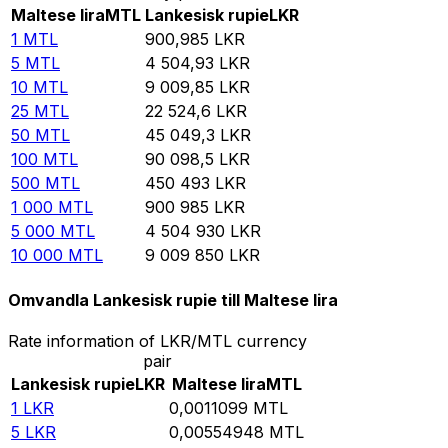
Maltese lira
MTL
Lankesisk rupie
LKR
1
MTL
900,985
LKR
5
MTL
4 504,93
LKR
10
MTL
9 009,85
LKR
25
MTL
22 524,6
LKR
50
MTL
45 049,3
LKR
100
MTL
90 098,5
LKR
500
MTL
450 493
LKR
1 000
MTL
900 985
LKR
5 000
MTL
4 504 930
LKR
10 000
MTL
9 009 850
LKR
Omvandla Lankesisk rupie till Maltese lira
Rate information of LKR/MTL currency
pair
Lankesisk rupie
LKR
Maltese lira
MTL
1
LKR
0,0011099
MTL
5
LKR
0,00554948
MTL