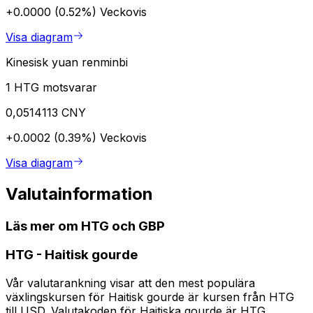
+0.0000 (0.52%)
Veckovis
Visa diagram
Kinesisk yuan renminbi
1 HTG motsvarar
0,0514113 CNY
+0.0002 (0.39%)
Veckovis
Visa diagram
Valutainformation
Läs mer om HTG och GBP
HTG
-
Haitisk gourde
Vår valutarankning visar att den mest populära
växlingskursen för Haitisk gourde är kursen från HTG
till USD. Valutakoden för Haitiska gourde är HTG.