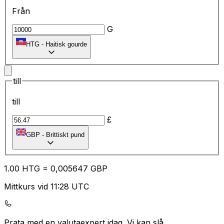
Från
G
HTG
-
Haitisk gourde
till
till
£
GBP
-
Brittiskt pund
1.00
HTG
=
0,
005647
GBP
Mittkurs vid 11:28 UTC
Prata med en valutaexpert idag.
Vi kan slå