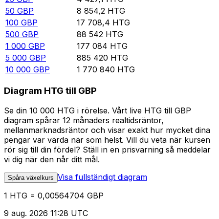
50
GBP
8 854,2
HTG
100
GBP
17 708,4
HTG
500
GBP
88 542
HTG
1 000
GBP
177 084
HTG
5 000
GBP
885 420
HTG
10 000
GBP
1 770 840
HTG
Diagram HTG till GBP
Se din 10 000 HTG i rörelse. Vårt live HTG till GBP
diagram spårar 12 månaders realtidsräntor,
mellanmarknadsräntor och visar exakt hur mycket dina
pengar var värda när som helst. Vill du veta när kursen
rör sig till din fördel? Ställ in en prisvarning så meddelar
vi dig när den når ditt mål.
Visa fullständigt diagram
Spåra växelkurs
1 HTG = 0,00564704 GBP
9 aug. 2026 11:28 UTC