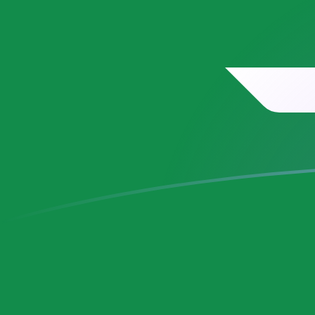
EGP till SAR valutakurser idag
Omvandla Egyptiskt pund till Saudiarabisk riyal
Rate information of EGP/SAR currency pair
Egyptiskt pund
EGP
Saudiarabisk riyal
SAR
1
EGP
0,0753055
SAR
5
EGP
0,376527
SAR
10
EGP
0,753055
SAR
25
EGP
1,88264
SAR
50
EGP
3,76527
SAR
100
EGP
7,53055
SAR
500
EGP
37,6527
SAR
1 000
EGP
75,3055
SAR
5 000
EGP
376,527
SAR
10 000
EGP
753,055
SAR
Omvandla Saudiarabisk riyal till Egyptiskt pund