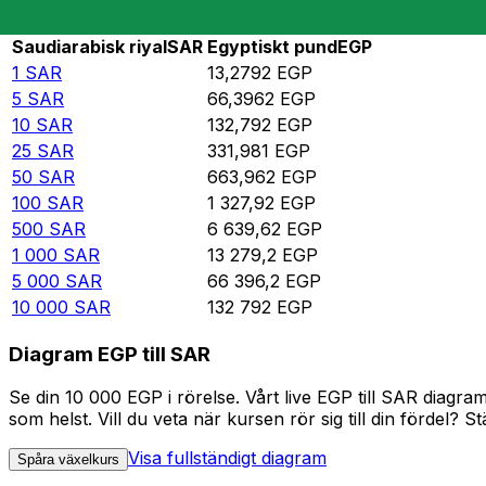
Rate information of SAR/EGP currency pair
Saudiarabisk riyal
SAR
Egyptiskt pund
EGP
1
SAR
13,2792
EGP
5
SAR
66,3962
EGP
10
SAR
132,792
EGP
25
SAR
331,981
EGP
50
SAR
663,962
EGP
100
SAR
1 327,92
EGP
500
SAR
6 639,62
EGP
1 000
SAR
13 279,2
EGP
5 000
SAR
66 396,2
EGP
10 000
SAR
132 792
EGP
Diagram EGP till SAR
Se din 10 000 EGP i rörelse. Vårt live EGP till SAR diag
som helst. Vill du veta när kursen rör sig till din fördel? S
Visa fullständigt diagram
Spåra växelkurs