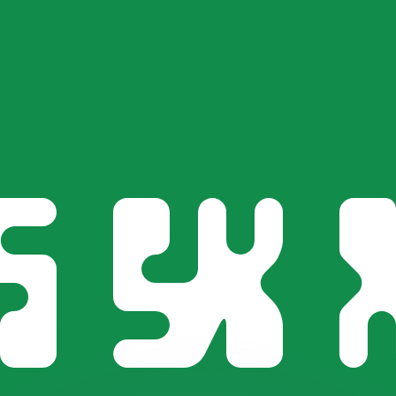
as kurser.
 görs endast i informationssyfte. Du kommer inte att få de