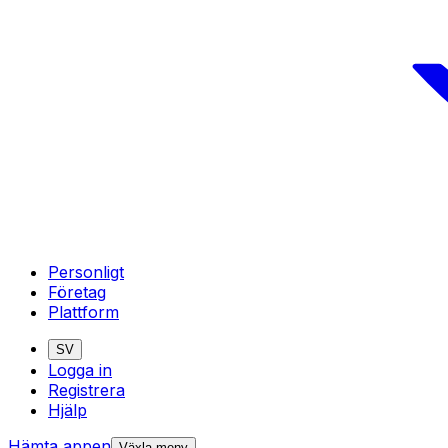
Personligt
Företag
Plattform
SV
Logga in
Registrera
Hjälp
Hämta appen
Växla meny