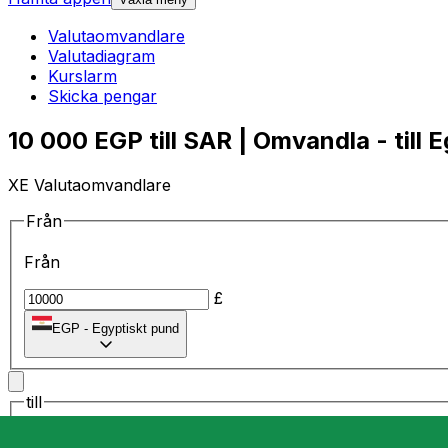
Valutaomvandlare
Valutadiagram
Kurslarm
Skicka pengar
10 000 EGP till SAR | Omvandla - till 
XE Valutaomvandlare
Från
Från
£
EGP
-
Egyptiskt pund
till
till