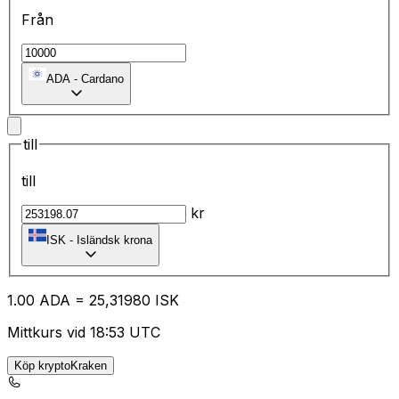
Från
ADA
-
Cardano
till
till
kr
ISK
-
Isländsk krona
1.00
ADA
=
25
,31980
ISK
Mittkurs vid 18:53 UTC
Köp kryptoKraken