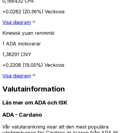
0,166432 CHF
+0.0282 (20.36%)
Veckovis
Visa diagram
Kinesisk yuan renminbi
1 ADA motsvarar
1,38291 CNY
+0.2208 (19.00%)
Veckovis
Visa diagram
Valutainformation
Läs mer om ADA och ISK
ADA
-
Cardano
Vår valutarankning visar att den mest populära
växlingskursen för Cardano är kursen från ADA till