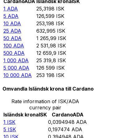
Cardano
ADA
Isländsk krona
ISK
1
ADA
25,3198
ISK
5
ADA
126,599
ISK
10
ADA
253,198
ISK
25
ADA
632,995
ISK
50
ADA
1 265,99
ISK
100
ADA
2 531,98
ISK
500
ADA
12 659,9
ISK
1 000
ADA
25 319,8
ISK
5 000
ADA
126 599
ISK
10 000
ADA
253 198
ISK
Omvandla Isländsk krona till Cardano
Rate information of ISK/ADA
currency pair
Isländsk krona
ISK
Cardano
ADA
1
ISK
0,0394948
ADA
5
ISK
0,197474
ADA
10
ISK
0,394948
ADA