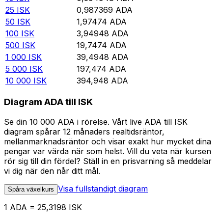
25
ISK
0,987369
ADA
50
ISK
1,97474
ADA
100
ISK
3,94948
ADA
500
ISK
19,7474
ADA
1 000
ISK
39,4948
ADA
5 000
ISK
197,474
ADA
10 000
ISK
394,948
ADA
Diagram ADA till ISK
Se din 10 000 ADA i rörelse. Vårt live ADA till ISK
diagram spårar 12 månaders realtidsräntor,
mellanmarknadsräntor och visar exakt hur mycket dina
pengar var värda när som helst. Vill du veta när kursen
rör sig till din fördel? Ställ in en prisvarning så meddelar
vi dig när den når ditt mål.
Visa fullständigt diagram
Spåra växelkurs
1 ADA = 25,3198 ISK