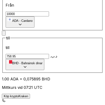
Från
ADA
-
Cardano
till
till
.د.ب
BHD
-
Bahrainsk dinar
1.00
ADA
=
0,
075895
BHD
Mittkurs vid 07:21 UTC
Köp kryptoKraken