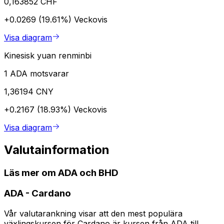
0,163852 CHF
+0.0269 (19.61%)
Veckovis
Visa diagram
Kinesisk yuan renminbi
1 ADA motsvarar
1,36194 CNY
+0.2167 (18.93%)
Veckovis
Visa diagram
Valutainformation
Läs mer om ADA och BHD
ADA
-
Cardano
Vår valutarankning visar att den mest populära
växlingskursen för Cardano är kursen från ADA till