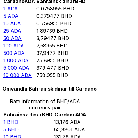
Cardano
ADA
Bahrainsk dinar
BHD
1
ADA
0,0758955
BHD
5
ADA
0,379477
BHD
10
ADA
0,758955
BHD
25
ADA
1,89739
BHD
50
ADA
3,79477
BHD
100
ADA
7,58955
BHD
500
ADA
37,9477
BHD
1 000
ADA
75,8955
BHD
5 000
ADA
379,477
BHD
10 000
ADA
758,955
BHD
Omvandla Bahrainsk dinar till Cardano
Rate information of BHD/ADA
currency pair
Bahrainsk dinar
BHD
Cardano
ADA
1
BHD
13,176
ADA
5
BHD
65,8801
ADA
10
BHD
131,76
ADA