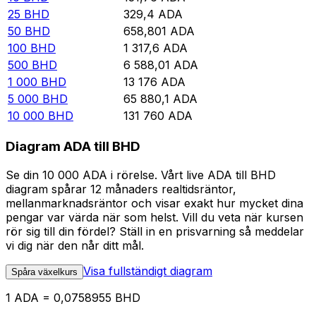
25
BHD
329,4
ADA
50
BHD
658,801
ADA
100
BHD
1 317,6
ADA
500
BHD
6 588,01
ADA
1 000
BHD
13 176
ADA
5 000
BHD
65 880,1
ADA
10 000
BHD
131 760
ADA
Diagram ADA till BHD
Se din 10 000 ADA i rörelse. Vårt live ADA till BHD
diagram spårar 12 månaders realtidsräntor,
mellanmarknadsräntor och visar exakt hur mycket dina
pengar var värda när som helst. Vill du veta när kursen
rör sig till din fördel? Ställ in en prisvarning så meddelar
vi dig när den når ditt mål.
Visa fullständigt diagram
Spåra växelkurs
1 ADA = 0,0758955 BHD