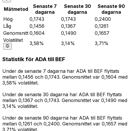
Senaste 7
Senaste 30
Senaste 90
Mätmetod
dagarna
dagarna
dagarna
Hög
0,1743
0,1743
0,2400
Låg
0,1456
0,1367
0,1261
Genomsnitt
0,1604
0,1490
0,1657
Volatilitet
3,58%
3,14%
3,71%
Statistik för ADA till BEF
Under de senaste 7 dagarna har ADA till BEF flyttats
mellan 0,1456 och 0,1743. Genomsnittet var 0,1604 med
3,58% volatilitet.
Under de senaste 30 dagarna har ADA till BEF flyttats
mellan 0,1367 och 0,1743. Genomsnittet var 0,1490 med
3,14% volatilitet.
Under de senaste 90 dagarna har ADA till BEF flyttats
mellan 0,1261 och 0,2400. Genomsnittet var 0,1657 med
3,71% volatilitet.