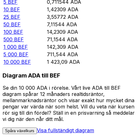
5
BEF
0,711544
ADA
10
BEF
1,42309
ADA
25
BEF
3,55772
ADA
50
BEF
7,11544
ADA
100
BEF
14,2309
ADA
500
BEF
71,1544
ADA
1 000
BEF
142,309
ADA
5 000
BEF
711,544
ADA
10 000
BEF
1 423,09
ADA
Diagram ADA till BEF
Se din 10 000 ADA i rörelse. Vårt live ADA till BEF
diagram spårar 12 månaders realtidsräntor,
mellanmarknadsräntor och visar exakt hur mycket dina
pengar var värda när som helst. Vill du veta när kursen
rör sig till din fördel? Ställ in en prisvarning så meddelar
vi dig när den når ditt mål.
Visa fullständigt diagram
Spåra växelkurs