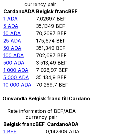
currency pair
Cardano
ADA
Belgisk franc
BEF
1
ADA
7,02697
BEF
5
ADA
35,1349
BEF
10
ADA
70,2697
BEF
25
ADA
175,674
BEF
50
ADA
351,349
BEF
100
ADA
702,697
BEF
500
ADA
3 513,49
BEF
1 000
ADA
7 026,97
BEF
5 000
ADA
35 134,9
BEF
10 000
ADA
70 269,7
BEF
Omvandla Belgisk franc till Cardano
Rate information of BEF/ADA
currency pair
Belgisk franc
BEF
Cardano
ADA
1
BEF
0,142309
ADA