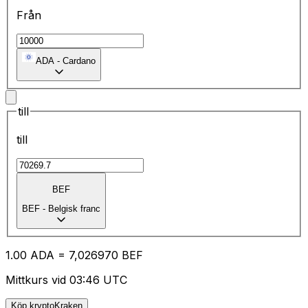
Från
ADA
-
Cardano
till
till
BEF
BEF
-
Belgisk franc
1.00
ADA
=
7,
026970
BEF
Mittkurs vid 03:46 UTC
Köp kryptoKraken