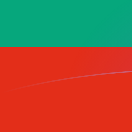
XPT till BGN valutakurser idag
Omvandla Uns av platina till Bulgarisk lev
Rate information of XPT/BGN
currency pair
Uns av platina
XPT
Bulgarisk lev
BGN
1
XPT
2 970,33
BGN
5
XPT
14 851,7
BGN
10
XPT
29 703,3
BGN
25
XPT
74 258,3
BGN
50
XPT
148 517
BGN
100
XPT
297 033
BGN
500
XPT
1 485 170
BGN
1 000
XPT
2 970 330
BGN
5 000
XPT
14 851 700
BGN
10 000
XPT
29 703 300
BGN
Omvandla Bulgarisk lev till Uns av platina