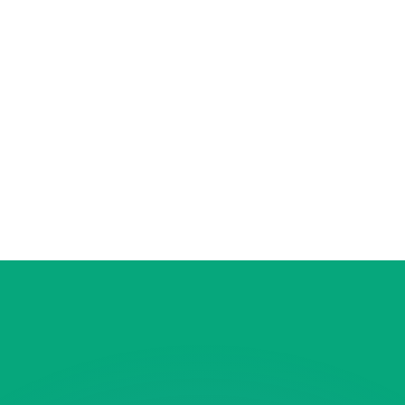
as kurser.
 görs endast i informationssyfte. Du kommer inte att få de