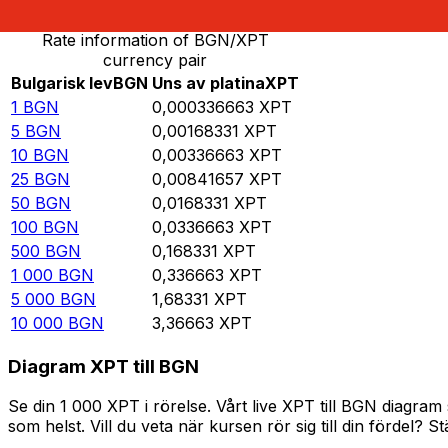
Rate information of BGN/XPT
currency pair
Bulgarisk lev
BGN
Uns av platina
XPT
1
BGN
0,000336663
XPT
5
BGN
0,00168331
XPT
10
BGN
0,00336663
XPT
25
BGN
0,00841657
XPT
50
BGN
0,0168331
XPT
100
BGN
0,0336663
XPT
500
BGN
0,168331
XPT
1 000
BGN
0,336663
XPT
5 000
BGN
1,68331
XPT
10 000
BGN
3,36663
XPT
Diagram XPT till BGN
Se din 1 000 XPT i rörelse. Vårt live XPT till BGN diagr
som helst. Vill du veta när kursen rör sig till din fördel? S