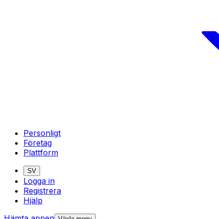
Personligt
Företag
Plattform
SV
Logga in
Registrera
Hjälp
Hämta appen
Växla meny