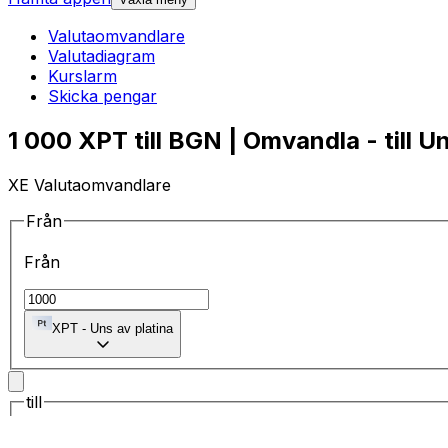
Valutaomvandlare
Valutadiagram
Kurslarm
Skicka pengar
1 000 XPT till BGN | Omvandla - till Un
XE Valutaomvandlare
Från
Från
XPT
-
Uns av platina
till
till