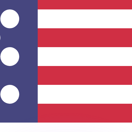
as kurser.
 görs endast i informationssyfte. Du kommer inte att få de