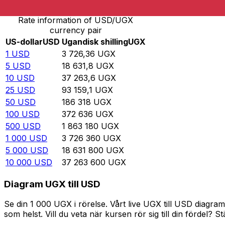
Rate information of USD/UGX
currency pair
US-dollar
USD
Ugandisk shilling
UGX
1
USD
3 726,36
UGX
5
USD
18 631,8
UGX
10
USD
37 263,6
UGX
25
USD
93 159,1
UGX
50
USD
186 318
UGX
100
USD
372 636
UGX
500
USD
1 863 180
UGX
1 000
USD
3 726 360
UGX
5 000
USD
18 631 800
UGX
10 000
USD
37 263 600
UGX
Diagram UGX till USD
Se din 1 000 UGX i rörelse. Vårt live UGX till USD diagr
som helst. Vill du veta när kursen rör sig till din fördel? S