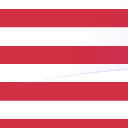
UGX till USD valutakurser idag
Omvandla Ugandisk shilling till US-dollar
Rate information of UGX/USD currency
pair
Ugandisk shilling
UGX
US-dollar
USD
1
UGX
0,000268358
USD
5
UGX
0,00134179
USD
10
UGX
0,00268358
USD
25
UGX
0,00670895
USD
50
UGX
0,0134179
USD
100
UGX
0,0268358
USD
500
UGX
0,134179
USD
1 000
UGX
0,268358
USD
5 000
UGX
1,34179
USD
10 000
UGX
2,68358
USD
Omvandla US-dollar till Ugandisk shilling