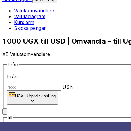
Valutaomvandlare
Valutadiagram
Kurslarm
Skicka pengar
1 000 UGX till USD | Omvandla - till Ug
XE Valutaomvandlare
Från
Från
USh
UGX
-
Ugandisk shilling
till
till