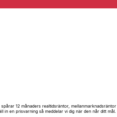
am spårar 12 månaders realtidsräntor, mellanmarknadsränto
täll in en prisvarning så meddelar vi dig när den når ditt mål.