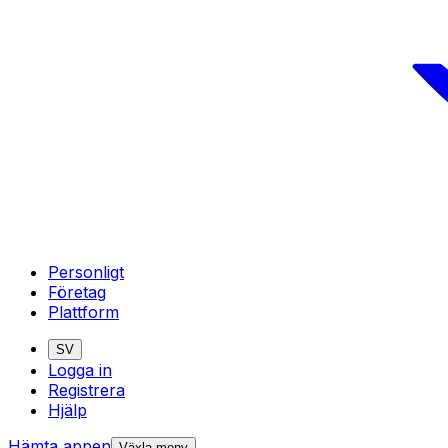
Personligt
Företag
Plattform
SV
Logga in
Registrera
Hjälp
Hämta appen
Växla meny