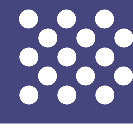
$
USD
-
US-dollar
1.00
UGX
=
0,
000268
USD
Mittkurs vid 12:17 UTC
Prata med en valutaexpert idag.
Vi kan slå konkurrentern
Boka ett samtal
Vi använder mid-market-kursen för vår omvandlare. Det
Visste du att du kan skicka pengar utomlands med Xe?
Anmäl dig idag