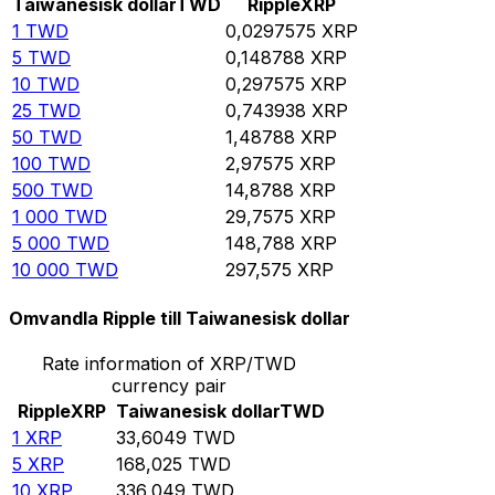
Taiwanesisk dollar
TWD
Ripple
XRP
1
TWD
0,0297575
XRP
5
TWD
0,148788
XRP
10
TWD
0,297575
XRP
25
TWD
0,743938
XRP
50
TWD
1,48788
XRP
100
TWD
2,97575
XRP
500
TWD
14,8788
XRP
1 000
TWD
29,7575
XRP
5 000
TWD
148,788
XRP
10 000
TWD
297,575
XRP
Omvandla Ripple till Taiwanesisk dollar
Rate information of XRP/TWD
currency pair
Ripple
XRP
Taiwanesisk dollar
TWD
1
XRP
33,6049
TWD
5
XRP
168,025
TWD
10
XRP
336,049
TWD