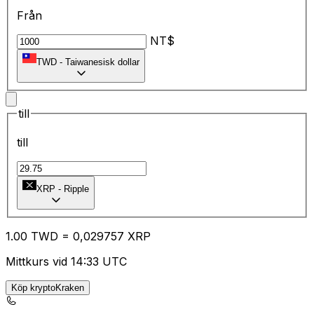
Från
NT$
TWD
-
Taiwanesisk dollar
till
till
XRP
-
Ripple
1.00
TWD
=
0,
029757
XRP
Mittkurs vid 14:33 UTC
Köp kryptoKraken