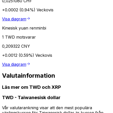
0,0251080 CHF
+0.0002 (0.94%)
Veckovis
Visa diagram
Kinesisk yuan renminbi
1 TWD motsvarar
0,209322 CNY
+0.0012 (0.59%)
Veckovis
Visa diagram
Valutainformation
Läs mer om TWD och XRP
TWD
-
Taiwanesisk dollar
Vår valutarankning visar att den mest populära
växlingskursen för Taiwanesisk dollar är kursen från