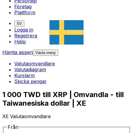
Personligt
Företag
Plattform
SV
Logga in
Registrera
Hjälp
Hämta appen
Växla meny
Valutaomvandlare
Valutadiagram
Kurslarm
Skicka pengar
1 000 TWD till XRP | Omvandla - till
Taiwanesiska dollar | XE
XE Valutaomvandlare
Från