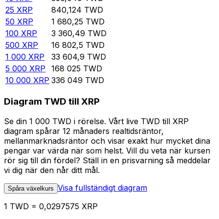
25
XRP
840,124
TWD
50
XRP
1 680,25
TWD
100
XRP
3 360,49
TWD
500
XRP
16 802,5
TWD
1 000
XRP
33 604,9
TWD
5 000
XRP
168 025
TWD
10 000
XRP
336 049
TWD
Diagram TWD till XRP
Se din 1 000 TWD i rörelse. Vårt live TWD till XRP
diagram spårar 12 månaders realtidsräntor,
mellanmarknadsräntor och visar exakt hur mycket dina
pengar var värda när som helst. Vill du veta när kursen
rör sig till din fördel? Ställ in en prisvarning så meddelar
vi dig när den når ditt mål.
Visa fullständigt diagram
Spåra växelkurs
1 TWD = 0,0297575 XRP