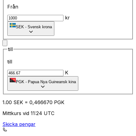
Från
kr
SEK
-
Svensk krona
till
till
K
PGK
-
Papua Nya Guineansk kina
1.00
SEK
=
0,
466670
PGK
Mittkurs vid 11:24 UTC
Skicka pengar