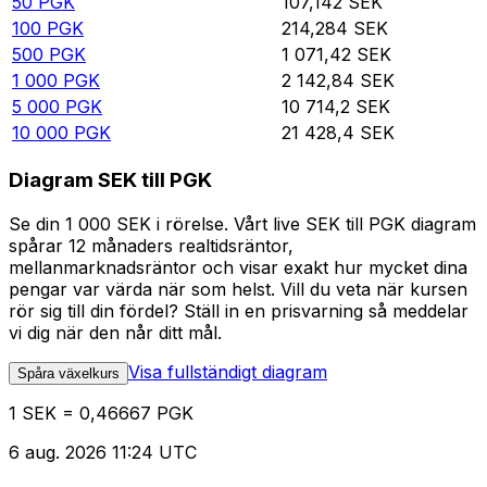
50
PGK
107,142
SEK
100
PGK
214,284
SEK
500
PGK
1 071,42
SEK
1 000
PGK
2 142,84
SEK
5 000
PGK
10 714,2
SEK
10 000
PGK
21 428,4
SEK
Diagram SEK till PGK
Se din 1 000 SEK i rörelse. Vårt live SEK till PGK diagram
spårar 12 månaders realtidsräntor,
mellanmarknadsräntor och visar exakt hur mycket dina
pengar var värda när som helst. Vill du veta när kursen
rör sig till din fördel? Ställ in en prisvarning så meddelar
vi dig när den når ditt mål.
Visa fullständigt diagram
Spåra växelkurs
1 SEK = 0,46667 PGK
6 aug. 2026 11:24 UTC