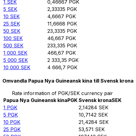
1
SEK
0,46667
PGK
5
SEK
2,33335
PGK
10
SEK
4,6667
PGK
25
SEK
11,6668
PGK
50
SEK
23,3335
PGK
100
SEK
46,667
PGK
500
SEK
233,335
PGK
1 000
SEK
466,67
PGK
5 000
SEK
2 333,35
PGK
10 000
SEK
4 666,7
PGK
Omvandla Papua Nya Guineansk kina till Svensk krona
Rate information of PGK/SEK currency pair
Papua Nya Guineansk kina
PGK
Svensk krona
SEK
1
PGK
2,14284
SEK
5
PGK
10,7142
SEK
10
PGK
21,4284
SEK
25
PGK
53,571
SEK