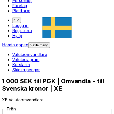
Personligt
Företag
Plattform
SV
Logga in
Registrera
Hjälp
Hämta appen
Växla meny
Valutaomvandlare
Valutadiagram
Kurslarm
Skicka pengar
1 000 SEK till PGK | Omvandla - till
Svenska kronor | XE
XE Valutaomvandlare
Från