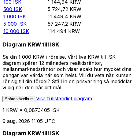
100
ISK
1 144,94
KRW
500
ISK
5 724,72
KRW
1 000
ISK
11 449,4
KRW
5 000
ISK
57 247,2
KRW
10 000
ISK
114 494
KRW
Diagram KRW till ISK
Se din 1 000 KRW i rörelse. Vårt live KRW till ISK
diagram spårar 12 månaders realtidsräntor,
mellanmarknadsräntor och visar exakt hur mycket dina
pengar var värda när som helst. Vill du veta när kursen
rör sig till din fördel? Ställ in en prisvarning så meddelar
vi dig när den når ditt mål.
Visa fullständigt diagram
Spåra växelkurs
1 KRW = 0,0873405 ISK
9 aug. 2026 11:05 UTC
Diagram KRW till ISK