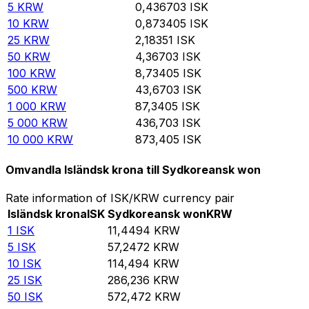
5
KRW
0,436703
ISK
10
KRW
0,873405
ISK
25
KRW
2,18351
ISK
50
KRW
4,36703
ISK
100
KRW
8,73405
ISK
500
KRW
43,6703
ISK
1 000
KRW
87,3405
ISK
5 000
KRW
436,703
ISK
10 000
KRW
873,405
ISK
Omvandla Isländsk krona till Sydkoreansk won
Rate information of ISK/KRW currency pair
Isländsk krona
ISK
Sydkoreansk won
KRW
1
ISK
11,4494
KRW
5
ISK
57,2472
KRW
10
ISK
114,494
KRW
25
ISK
286,236
KRW
50
ISK
572,472
KRW