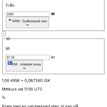
Från
₩
KRW
-
Sydkoreansk won
till
till
kr
ISK
-
Isländsk krona
1.00
KRW
=
0,
087340
ISK
Mittkurs vid 11:05 UTC
Prata med en valutaexpert idag.
Vi kan slå