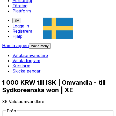
Personligt
Företag
Plattform
SV
Logga in
Registrera
Hjälp
Hämta appen
Växla meny
Valutaomvandlare
Valutadiagram
Kurslarm
Skicka pengar
1 000 KRW till ISK | Omvandla - till
Sydkoreanska won | XE
XE Valutaomvandlare
Från