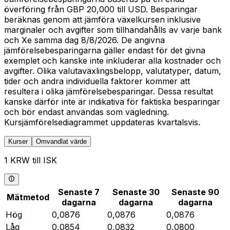
överföring från GBP 20,000 till USD. Besparingar
beräknas genom att jämföra växelkursen inklusive
marginaler och avgifter som tillhandahålls av varje bank
och Xe samma dag 8/8/2026. De angivna
jämförelsebesparingarna gäller endast för det givna
exemplet och kanske inte inkluderar alla kostnader och
avgifter. Olika valutaväxlingsbelopp, valutatyper, datum,
tider och andra individuella faktorer kommer att
resultera i olika jämförelsebesparingar. Dessa resultat
kanske därför inte är indikativa för faktiska besparingar
och bör endast användas som vägledning.
Kursjämförelsediagrammet uppdateras kvartalsvis.
Kurser
Omvandlat värde
1 KRW till ISK
Senaste 7
Senaste 30
Senaste 90
Mätmetod
dagarna
dagarna
dagarna
Hög
0,0876
0,0876
0,0876
Låg
0,0854
0,0832
0,0800