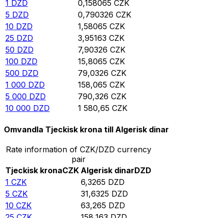
1
DZD
0,158065
CZK
5
DZD
0,790326
CZK
10
DZD
1,58065
CZK
25
DZD
3,95163
CZK
50
DZD
7,90326
CZK
100
DZD
15,8065
CZK
500
DZD
79,0326
CZK
1 000
DZD
158,065
CZK
5 000
DZD
790,326
CZK
10 000
DZD
1 580,65
CZK
Omvandla Tjeckisk krona till Algerisk dinar
Rate information of CZK/DZD currency
pair
Tjeckisk krona
CZK
Algerisk dinar
DZD
1
CZK
6,3265
DZD
5
CZK
31,6325
DZD
10
CZK
63,265
DZD
25
CZK
158,163
DZD