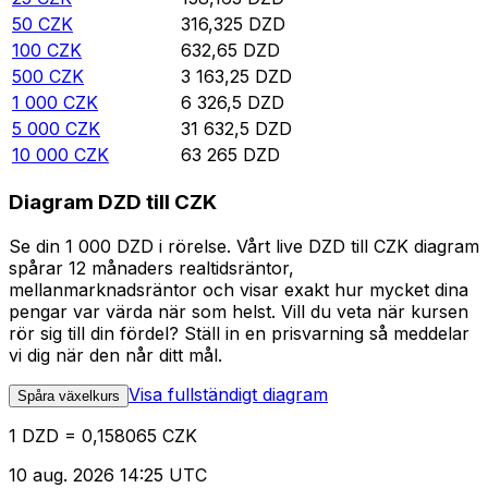
50
CZK
316,325
DZD
100
CZK
632,65
DZD
500
CZK
3 163,25
DZD
1 000
CZK
6 326,5
DZD
5 000
CZK
31 632,5
DZD
10 000
CZK
63 265
DZD
Diagram DZD till CZK
Se din 1 000 DZD i rörelse. Vårt live DZD till CZK diagram
spårar 12 månaders realtidsräntor,
mellanmarknadsräntor och visar exakt hur mycket dina
pengar var värda när som helst. Vill du veta när kursen
rör sig till din fördel? Ställ in en prisvarning så meddelar
vi dig när den når ditt mål.
Visa fullständigt diagram
Spåra växelkurs
1 DZD = 0,158065 CZK
10 aug. 2026 14:25 UTC