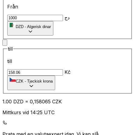
Från
دج
DZD
-
Algerisk dinar
till
till
Kč
CZK
-
Tjeckisk krona
1.00
DZD
=
0,
158065
CZK
Mittkurs vid 14:25 UTC
Prata med en valutaexpert idag.
Vi kan slå