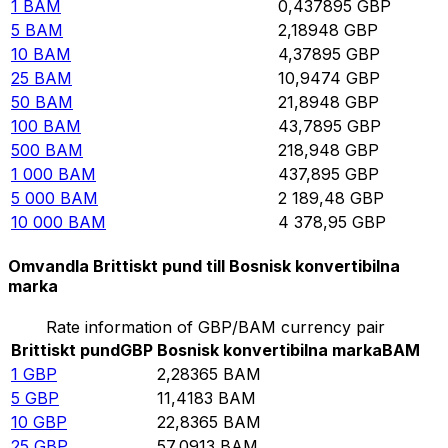
1
BAM
0,437895
GBP
5
BAM
2,18948
GBP
10
BAM
4,37895
GBP
25
BAM
10,9474
GBP
50
BAM
21,8948
GBP
100
BAM
43,7895
GBP
500
BAM
218,948
GBP
1 000
BAM
437,895
GBP
5 000
BAM
2 189,48
GBP
10 000
BAM
4 378,95
GBP
Omvandla Brittiskt pund till Bosnisk konvertibilna
marka
Rate information of GBP/BAM currency pair
Brittiskt pund
GBP
Bosnisk konvertibilna marka
BAM
1
GBP
2,28365
BAM
5
GBP
11,4183
BAM
10
GBP
22,8365
BAM
25
GBP
57,0913
BAM