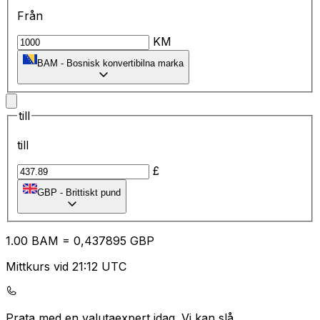
Från
KM
BAM
-
Bosnisk konvertibilna marka
till
till
£
GBP
-
Brittiskt pund
1.00
BAM
=
0,
437895
GBP
Mittkurs vid 21:12 UTC
Prata med en valutaexpert idag.
Vi kan slå