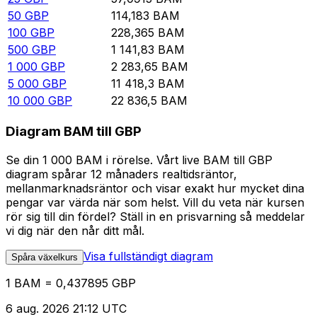
50
GBP
114,183
BAM
100
GBP
228,365
BAM
500
GBP
1 141,83
BAM
1 000
GBP
2 283,65
BAM
5 000
GBP
11 418,3
BAM
10 000
GBP
22 836,5
BAM
Diagram BAM till GBP
Se din 1 000 BAM i rörelse. Vårt live BAM till GBP
diagram spårar 12 månaders realtidsräntor,
mellanmarknadsräntor och visar exakt hur mycket dina
pengar var värda när som helst. Vill du veta när kursen
rör sig till din fördel? Ställ in en prisvarning så meddelar
vi dig när den når ditt mål.
Visa fullständigt diagram
Spåra växelkurs
1 BAM = 0,437895 GBP
6 aug. 2026 21:12 UTC