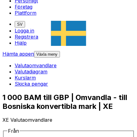
Personligt
Företag
Plattform
SV
Logga in
Registrera
Hjälp
Hämta appen
Växla meny
Valutaomvandlare
Valutadiagram
Kurslarm
Skicka pengar
1 000 BAM till GBP | Omvandla - till
Bosniska konvertibla mark | XE
XE Valutaomvandlare
Från