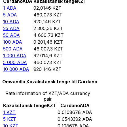
Cardano
ADA
Kazakstansk tenge
KZT
1
ADA
92,0146
KZT
5
ADA
460,073
KZT
10
ADA
920,146
KZT
25
ADA
2 300,36
KZT
50
ADA
4 600,73
KZT
100
ADA
9 201,46
KZT
500
ADA
46 007,3
KZT
1 000
ADA
92 014,6
KZT
5 000
ADA
460 073
KZT
10 000
ADA
920 146
KZT
Omvandla Kazakstansk tenge till Cardano
Rate information of KZT/ADA currency
pair
Kazakstansk tenge
KZT
Cardano
ADA
1
KZT
0,0108678
ADA
5
KZT
0,0543392
ADA
10
KZT
0,108678
ADA