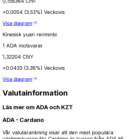
0,158384 CHF
+0.0054 (3.53%)
Veckovis
Visa diagram
Kinesisk yuan renminbi
1 ADA motsvarar
1,32204 CNY
+0.0433 (3.38%)
Veckovis
Visa diagram
Valutainformation
Läs mer om ADA och KZT
ADA
-
Cardano
Vår valutarankning visar att den mest populära
växlingskursen för Cardano är kursen från ADA till