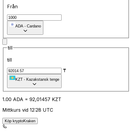
Från
ADA
-
Cardano
till
till
₸
KZT
-
Kazakstansk tenge
1.00
ADA
=
92
,01457
KZT
Mittkurs vid 12:28 UTC
Köp kryptoKraken