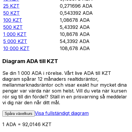
25
KZT
0,271696
ADA
50
KZT
0,543392
ADA
100
KZT
1,08678
ADA
500
KZT
5,43392
ADA
1 000
KZT
10,8678
ADA
5 000
KZT
54,3392
ADA
10 000
KZT
108,678
ADA
Diagram ADA till KZT
Se din 1 000 ADA i rörelse. Vårt live ADA till KZT
diagram spårar 12 månaders realtidsräntor,
mellanmarknadsräntor och visar exakt hur mycket dina
pengar var värda när som helst. Vill du veta när kursen
rör sig till din fördel? Ställ in en prisvarning så meddelar
vi dig när den når ditt mål.
Visa fullständigt diagram
Spåra växelkurs
1 ADA = 92,0146 KZT