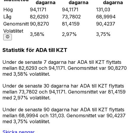
dagarna
dagarna
dagarna
Hög
94,1171
94,1171
131,03
Låg
82,6293
73,7802
68,9994
Genomsnitt
90,8270
81,4159
90,4237
Volatilitet
3,58%
2,97%
3,75%
Statistik för ADA till KZT
Under de senaste 7 dagarna har ADA till KZT flyttats
mellan 82,6293 och 94,1171. Genomsnittet var 90,8270
med 3,58% volatilitet.
Under de senaste 30 dagarna har ADA till KZT flyttats
mellan 73,7802 och 94,1171. Genomsnittet var 81,4159
med 2,97% volatilitet.
Under de senaste 90 dagarna har ADA till KZT flyttats
mellan 68,9994 och 131,03. Genomsnittet var 90,4237
med 3,75% volatilitet.
Skicka pengar