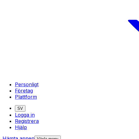
Personligt
Företag
Plattform
SV
Logga in
Registrera
Hjälp
Hämta appen
Växla meny