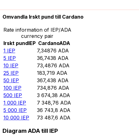
10 000
ADA
1 360,77
IEP
Omvandla Irskt pund till Cardano
Rate information of IEP/ADA
currency pair
Irskt pund
IEP
Cardano
ADA
1
IEP
7,34876
ADA
5
IEP
36,7438
ADA
10
IEP
73,4876
ADA
25
IEP
183,719
ADA
50
IEP
367,438
ADA
100
IEP
734,876
ADA
500
IEP
3 674,38
ADA
1 000
IEP
7 348,76
ADA
5 000
IEP
36 743,8
ADA
10 000
IEP
73 487,6
ADA
Diagram ADA till IEP