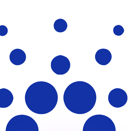
as kurser.
 görs endast i informationssyfte. Du kommer inte att få de