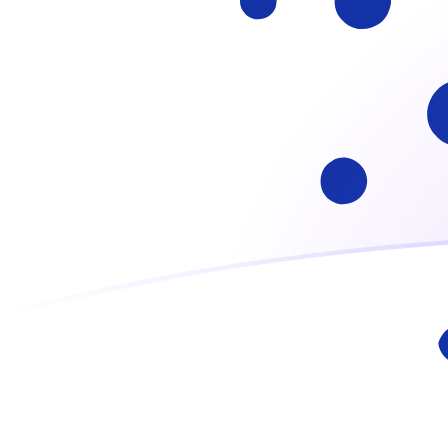
ADA till IEP valutakurser idag
Omvandla Cardano till Irskt pund
Rate information of
ADA/IEP currency pair
Cardano
ADA
Irskt pund
IEP
1
ADA
0,136077
IEP
5
ADA
0,680387
IEP
10
ADA
1,36077
IEP
25
ADA
3,40193
IEP
50
ADA
6,80387
IEP
100
ADA
13,6077
IEP
500
ADA
68,0387
IEP
1 000
ADA
136,077
IEP
5 000
ADA
680,387
IEP