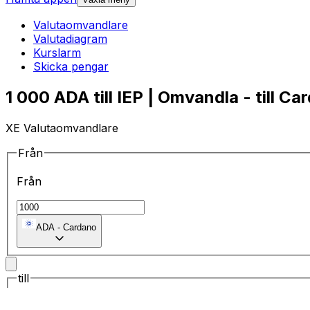
Valutaomvandlare
Valutadiagram
Kurslarm
Skicka pengar
1 000 ADA till IEP | Omvandla - till Ca
XE Valutaomvandlare
Från
Från
ADA
-
Cardano
till
till