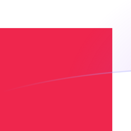
VUV till DKK valutakurser idag
Omvandla Vanuatu-vatu till Dansk krona
Rate information of VUV/DKK
currency pair
Vanuatu-vatu
VUV
Dansk krona
DKK
1
VUV
0,0542741
DKK
5
VUV
0,27137
DKK
10
VUV
0,542741
DKK
25
VUV
1,35685
DKK
50
VUV
2,7137
DKK
100
VUV
5,42741
DKK
500
VUV
27,137
DKK
1 000
VUV
54,2741
DKK
5 000
VUV
271,37
DKK
10 000
VUV
542,741
DKK
Omvandla Dansk krona till Vanuatu-vatu