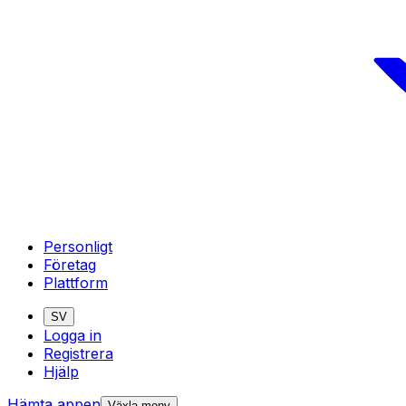
Personligt
Företag
Plattform
SV
Logga in
Registrera
Hjälp
Hämta appen
Växla meny