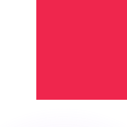
as kurser.
 görs endast i informationssyfte. Du kommer inte att få de