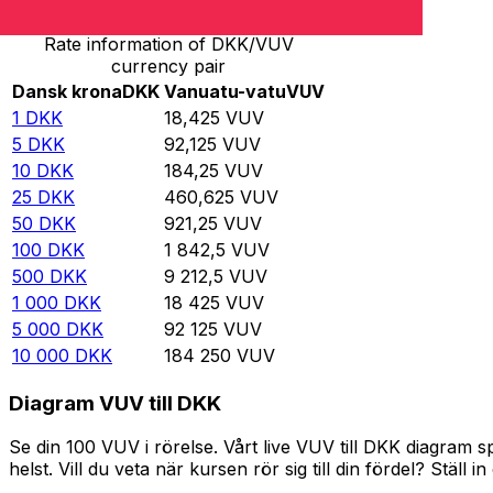
Rate information of DKK/VUV
currency pair
Dansk krona
DKK
Vanuatu-vatu
VUV
1
DKK
18,425
VUV
5
DKK
92,125
VUV
10
DKK
184,25
VUV
25
DKK
460,625
VUV
50
DKK
921,25
VUV
100
DKK
1 842,5
VUV
500
DKK
9 212,5
VUV
1 000
DKK
18 425
VUV
5 000
DKK
92 125
VUV
10 000
DKK
184 250
VUV
Diagram VUV till DKK
Se din 100 VUV i rörelse. Vårt live VUV till DKK diagram
helst. Vill du veta när kursen rör sig till din fördel? Ställ 