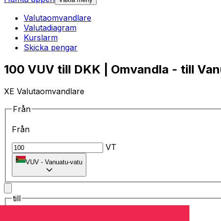
Valutaomvandlare
Valutadiagram
Kurslarm
Skicka pengar
100 VUV till DKK | Omvandla - till Va
XE Valutaomvandlare
Från
Från
VT
VUV
-
Vanuatu-vatu
till
till