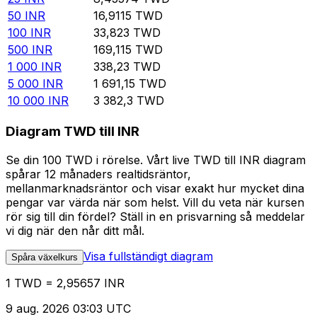
50
INR
16,9115
TWD
100
INR
33,823
TWD
500
INR
169,115
TWD
1 000
INR
338,23
TWD
5 000
INR
1 691,15
TWD
10 000
INR
3 382,3
TWD
Diagram TWD till INR
Se din 100 TWD i rörelse. Vårt live TWD till INR diagram
spårar 12 månaders realtidsräntor,
mellanmarknadsräntor och visar exakt hur mycket dina
pengar var värda när som helst. Vill du veta när kursen
rör sig till din fördel? Ställ in en prisvarning så meddelar
vi dig när den når ditt mål.
Visa fullständigt diagram
Spåra växelkurs
1 TWD = 2,95657 INR
9 aug. 2026 03:03 UTC