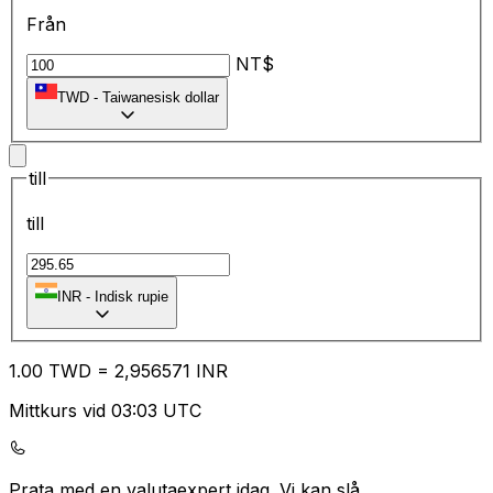
Från
NT$
TWD
-
Taiwanesisk dollar
till
till
₹
INR
-
Indisk rupie
1.00
TWD
=
2,
956571
INR
Mittkurs vid 03:03 UTC
Prata med en valutaexpert idag.
Vi kan slå