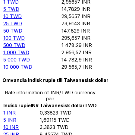
1
TWD
2,95657
INR
5
TWD
14,7829
INR
10
TWD
29,5657
INR
25
TWD
73,9143
INR
50
TWD
147,829
INR
100
TWD
295,657
INR
500
TWD
1 478,29
INR
1 000
TWD
2 956,57
INR
5 000
TWD
14 782,9
INR
10 000
TWD
29 565,7
INR
Omvandla Indisk rupie till Taiwanesisk dollar
Rate information of INR/TWD currency
pair
Indisk rupie
INR
Taiwanesisk dollar
TWD
1
INR
0,33823
TWD
5
INR
1,69115
TWD
10
INR
3,3823
TWD
25
INR
8,45574
TWD