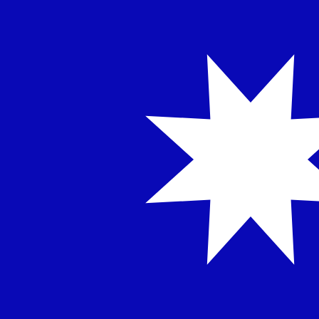
NT$
TWD
-
Taiwanesisk dollar
1.00
TTD
=
4,
766123
TWD
Mittkurs vid 18:21 UTC
Prata med en valutaexpert idag.
Vi kan slå konkurrentern
Boka ett samtal
Vi använder mid-market-kursen för vår omvandlare. Det
Visste du att du kan skicka pengar utomlands med Xe?
Anmäl dig idag