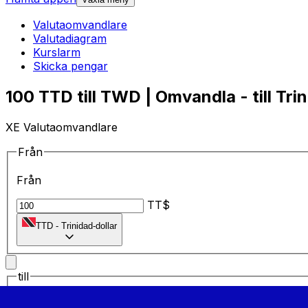
Valutaomvandlare
Valutadiagram
Kurslarm
Skicka pengar
100 TTD till TWD | Omvandla - till Tri
XE Valutaomvandlare
Från
Från
TT$
TTD
-
Trinidad-dollar
till
till