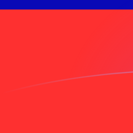
TTD till TWD valutakurser idag
Omvandla Trinidad-dollar till Taiwanesisk dollar
Rate information of TTD/TWD currency pair
Trinidad-dollar
TTD
Taiwanesisk dollar
TWD
1
TTD
4,76612
TWD
5
TTD
23,8306
TWD
10
TTD
47,6612
TWD
25
TTD
119,153
TWD
50
TTD
238,306
TWD
100
TTD
476,612
TWD
500
TTD
2 383,06
TWD
1 000
TTD
4 766,12
TWD
5 000
TTD
23 830,6
TWD
10 000
TTD
47 661,2
TWD
Omvandla Taiwanesisk dollar till Trinidad-dollar