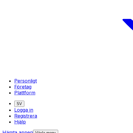
Personligt
Företag
Plattform
SV
Logga in
Registrera
Hjälp
Hämta appen
Växla meny