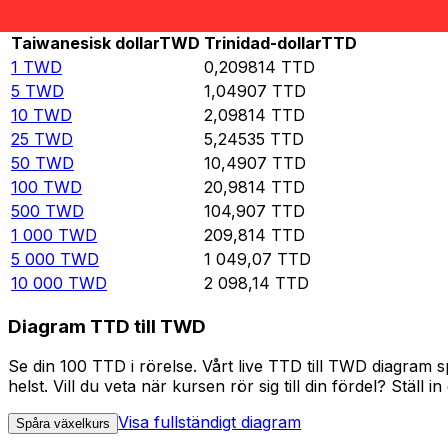
Rate information of TWD/TTD currency pair
Taiwanesisk dollar
TWD
Trinidad-dollar
TTD
1
TWD
0,209814
TTD
5
TWD
1,04907
TTD
10
TWD
2,09814
TTD
25
TWD
5,24535
TTD
50
TWD
10,4907
TTD
100
TWD
20,9814
TTD
500
TWD
104,907
TTD
1 000
TWD
209,814
TTD
5 000
TWD
1 049,07
TTD
10 000
TWD
2 098,14
TTD
Diagram TTD till TWD
Se din 100 TTD i rörelse. Vårt live TTD till TWD diagram
helst. Vill du veta när kursen rör sig till din fördel? Ställ 
Visa fullständigt diagram
Spåra växelkurs