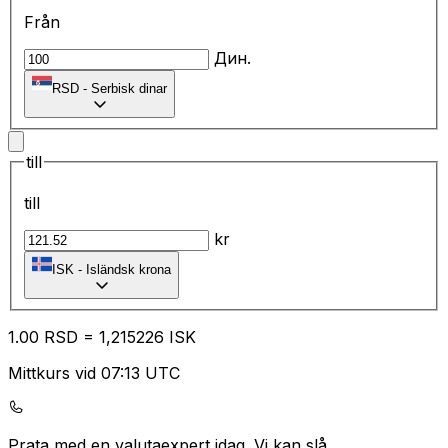
Från
Дин.
RSD
-
Serbisk dinar
till
till
kr
ISK
-
Isländsk krona
1.00
RSD
=
1,
215226
ISK
Mittkurs vid 07:13 UTC
Prata med en valutaexpert idag.
Vi kan slå