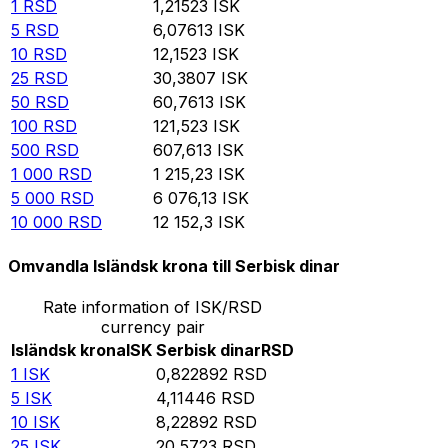
1
RSD
1,21523
ISK
5
RSD
6,07613
ISK
10
RSD
12,1523
ISK
25
RSD
30,3807
ISK
50
RSD
60,7613
ISK
100
RSD
121,523
ISK
500
RSD
607,613
ISK
1 000
RSD
1 215,23
ISK
5 000
RSD
6 076,13
ISK
10 000
RSD
12 152,3
ISK
Omvandla Isländsk krona till Serbisk dinar
Rate information of ISK/RSD
currency pair
Isländsk krona
ISK
Serbisk dinar
RSD
1
ISK
0,822892
RSD
5
ISK
4,11446
RSD
10
ISK
8,22892
RSD
25
ISK
20,5723
RSD