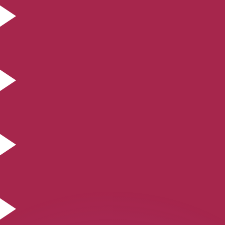
as kurser.
 görs endast i informationssyfte. Du kommer inte att få de