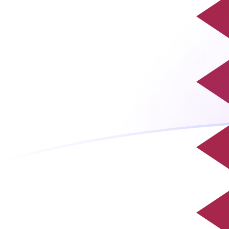
QAR till ROL valutakurser idag
Omvandla Qatarisk riyal till Rumänsk leu
Rate information of QAR/ROL
currency pair
Qatarisk riyal
QAR
Rumänsk leu
ROL
1
QAR
12 522,4
ROL
5
QAR
62 612
ROL
10
QAR
125 224
ROL
25
QAR
313 060
ROL
50
QAR
626 120
ROL
100
QAR
1 252 240
ROL
500
QAR
6 261 200
ROL
1 000
QAR
12 522 400
ROL
5 000
QAR
62 612 000
ROL
10 000
QAR
125 224 000
ROL