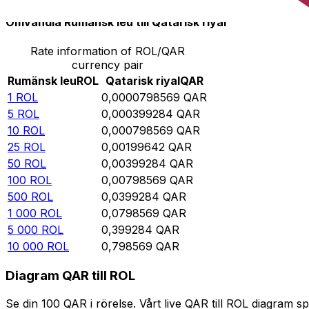
Omvandla Rumänsk leu till Qatarisk riyal
Rate information of ROL/QAR
currency pair
Rumänsk leu
ROL
Qatarisk riyal
QAR
1
ROL
0,0000798569
QAR
5
ROL
0,000399284
QAR
10
ROL
0,000798569
QAR
25
ROL
0,00199642
QAR
50
ROL
0,00399284
QAR
100
ROL
0,00798569
QAR
500
ROL
0,0399284
QAR
1 000
ROL
0,0798569
QAR
5 000
ROL
0,399284
QAR
10 000
ROL
0,798569
QAR
Diagram QAR till ROL
Se din 100 QAR i rörelse. Vårt live QAR till ROL diagram