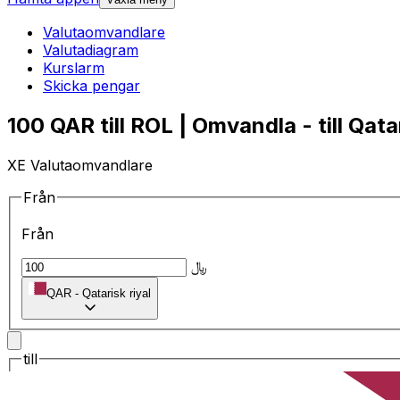
Valutaomvandlare
Valutadiagram
Kurslarm
Skicka pengar
100 QAR till ROL | Omvandla - till Qatar
XE Valutaomvandlare
Från
Från
﷼
QAR
-
Qatarisk riyal
till
till