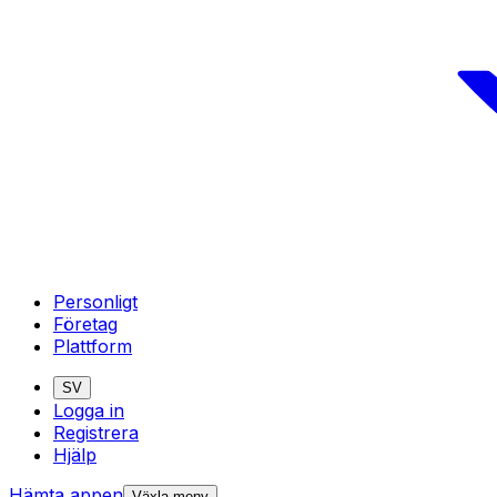
Personligt
Företag
Plattform
SV
Logga in
Registrera
Hjälp
Hämta appen
Växla meny