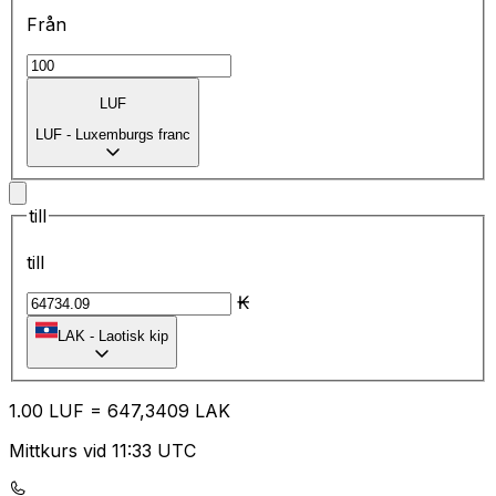
Från
LUF
LUF
-
Luxemburgs franc
till
till
₭
LAK
-
Laotisk kip
1.00
LUF
=
64
7,3409
LAK
Mittkurs vid 11:33 UTC