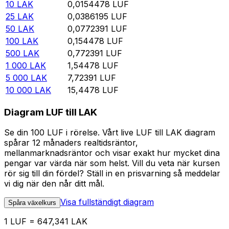
10
LAK
0,0154478
LUF
25
LAK
0,0386195
LUF
50
LAK
0,0772391
LUF
100
LAK
0,154478
LUF
500
LAK
0,772391
LUF
1 000
LAK
1,54478
LUF
5 000
LAK
7,72391
LUF
10 000
LAK
15,4478
LUF
Diagram LUF till LAK
Se din 100 LUF i rörelse. Vårt live LUF till LAK diagram
spårar 12 månaders realtidsräntor,
mellanmarknadsräntor och visar exakt hur mycket dina
pengar var värda när som helst. Vill du veta när kursen
rör sig till din fördel? Ställ in en prisvarning så meddelar
vi dig när den når ditt mål.
Visa fullständigt diagram
Spåra växelkurs
1 LUF = 647,341 LAK