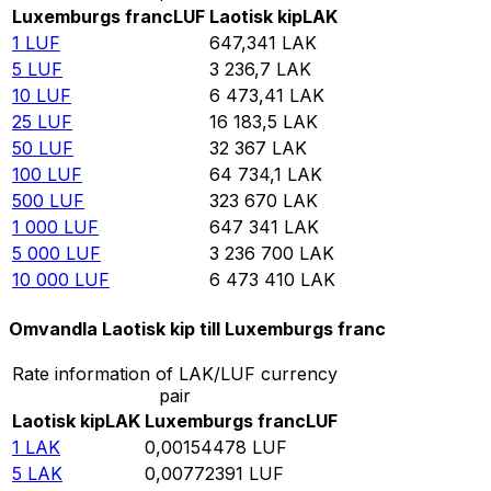
Luxemburgs franc
LUF
Laotisk kip
LAK
1
LUF
647,341
LAK
5
LUF
3 236,7
LAK
10
LUF
6 473,41
LAK
25
LUF
16 183,5
LAK
50
LUF
32 367
LAK
100
LUF
64 734,1
LAK
500
LUF
323 670
LAK
1 000
LUF
647 341
LAK
5 000
LUF
3 236 700
LAK
10 000
LUF
6 473 410
LAK
Omvandla Laotisk kip till Luxemburgs franc
Rate information of LAK/LUF currency
pair
Laotisk kip
LAK
Luxemburgs franc
LUF
1
LAK
0,00154478
LUF
5
LAK
0,00772391
LUF