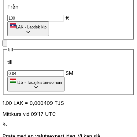
Från
₭
LAK
-
Laotisk kip
till
till
SM
TJS
-
Tadzjikistan-somoni
1.00
LAK
=
0,
000409
TJS
Mittkurs vid 09:17 UTC
Prata med en valutaexpert idag.
Vi kan slå