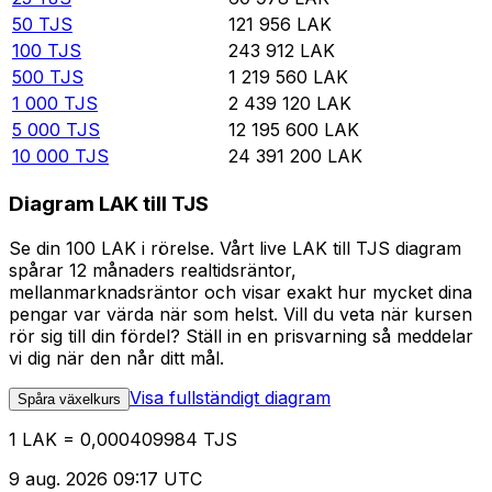
50
TJS
121 956
LAK
100
TJS
243 912
LAK
500
TJS
1 219 560
LAK
1 000
TJS
2 439 120
LAK
5 000
TJS
12 195 600
LAK
10 000
TJS
24 391 200
LAK
Diagram LAK till TJS
Se din 100 LAK i rörelse. Vårt live LAK till TJS diagram
spårar 12 månaders realtidsräntor,
mellanmarknadsräntor och visar exakt hur mycket dina
pengar var värda när som helst. Vill du veta när kursen
rör sig till din fördel? Ställ in en prisvarning så meddelar
vi dig när den når ditt mål.
Visa fullständigt diagram
Spåra växelkurs
1 LAK = 0,000409984 TJS
9 aug. 2026 09:17 UTC