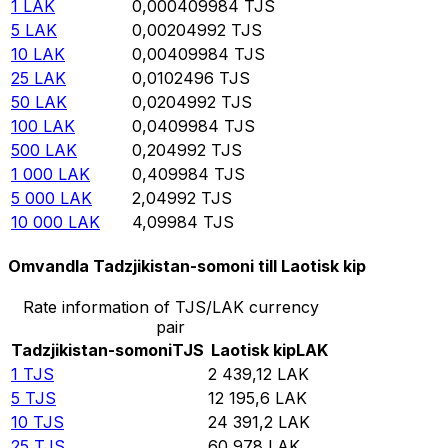
1
LAK
0,000409984
TJS
5
LAK
0,00204992
TJS
10
LAK
0,00409984
TJS
25
LAK
0,0102496
TJS
50
LAK
0,0204992
TJS
100
LAK
0,0409984
TJS
500
LAK
0,204992
TJS
1 000
LAK
0,409984
TJS
5 000
LAK
2,04992
TJS
10 000
LAK
4,09984
TJS
Omvandla Tadzjikistan-somoni till Laotisk kip
Rate information of TJS/LAK currency
pair
Tadzjikistan-somoni
TJS
Laotisk kip
LAK
1
TJS
2 439,12
LAK
5
TJS
12 195,6
LAK
10
TJS
24 391,2
LAK
25
TJS
60 978
LAK