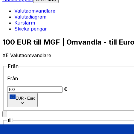
Valutaomvandlare
Valutadiagram
Kurslarm
Skicka pengar
100 EUR till MGF | Omvandla - till Euro
XE Valutaomvandlare
Från
Från
€
EUR
-
Euro
till
till