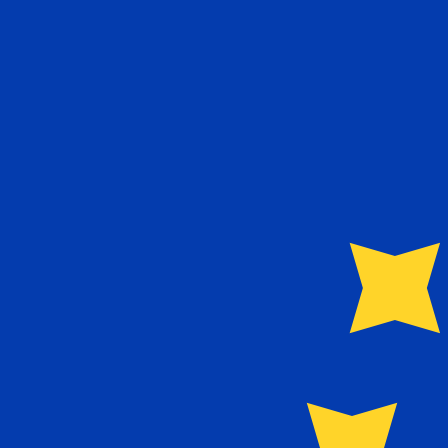
MGF
MGF
-
Malagassisk franc
1.00
EUR
=
24
MGF
Mittkurs vid 18:37 UTC
Prata med en valutaexpert idag.
Vi kan slå konkurrentern
Boka ett samtal
Vi använder mid-market-kursen för vår omvandlare. Det
Visste du att du kan skicka pengar utomlands med Xe?
Anmäl dig idag