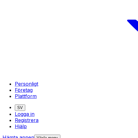
Personligt
Företag
Plattform
SV
Logga in
Registrera
Hjälp
Hämta appen
Växla meny