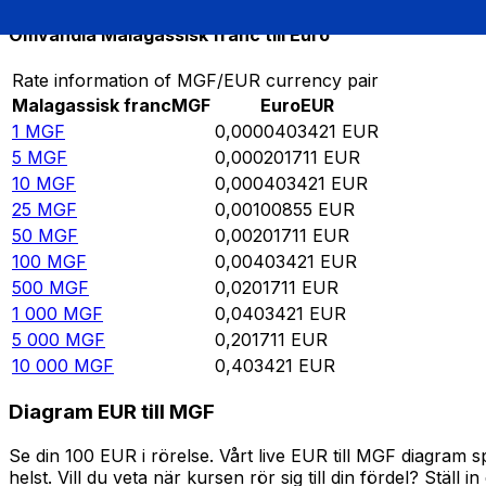
Omvandla Malagassisk franc till Euro
Rate information of MGF/EUR currency pair
Malagassisk franc
MGF
Euro
EUR
1
MGF
0,0000403421
EUR
5
MGF
0,000201711
EUR
10
MGF
0,000403421
EUR
25
MGF
0,00100855
EUR
50
MGF
0,00201711
EUR
100
MGF
0,00403421
EUR
500
MGF
0,0201711
EUR
1 000
MGF
0,0403421
EUR
5 000
MGF
0,201711
EUR
10 000
MGF
0,403421
EUR
Diagram EUR till MGF
Se din 100 EUR i rörelse. Vårt live EUR till MGF diagram
helst. Vill du veta när kursen rör sig till din fördel? Ställ 