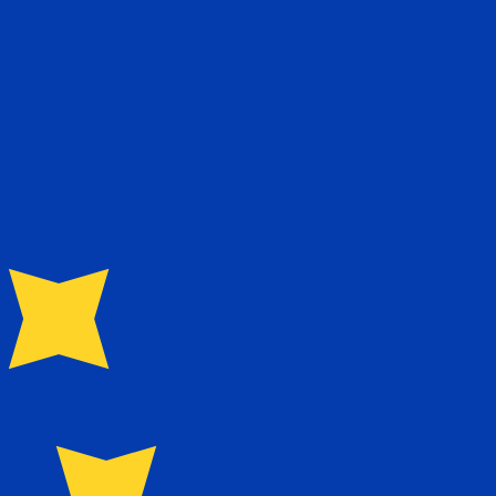
nna kurs när du skickar pengar.
Se sändkurserna.