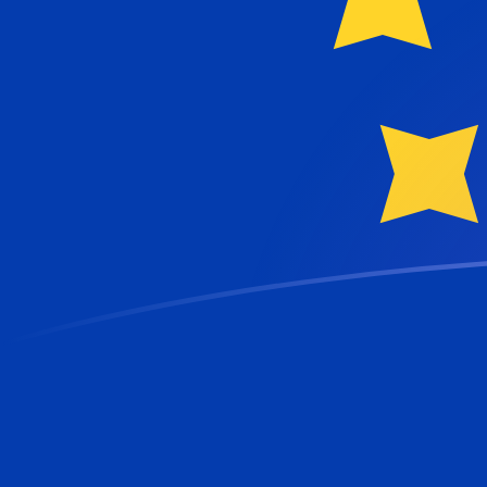
EUR till MGF valutakurser idag
Omvandla Euro till Malagassisk franc
Rate information of EUR/MGF
currency pair
Euro
EUR
Malagassisk franc
MGF
1
EUR
24 788
MGF
5
EUR
123 940
MGF
10
EUR
247 880
MGF
25
EUR
619 699
MGF
50
EUR
1 239 400
MGF
100
EUR
2 478 800
MGF
500
EUR
12 394 000
MGF
1 000
EUR
24 788 000
MGF
5 000
EUR
123 940 000
MGF
10 000
EUR
247 880 000
MGF