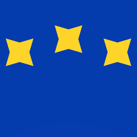
as kurser.
 görs endast i informationssyfte. Du kommer inte att få de