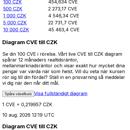
100
CZK
454,634
CVE
500
CZK
2 273,17
CVE
1 000
CZK
4 546,34
CVE
5 000
CZK
22 731,7
CVE
10 000
CZK
45 463,4
CVE
Diagram CVE till CZK
Se din 100 CVE i rörelse. Vårt live CVE till CZK diagram
spårar 12 månaders realtidsräntor,
mellanmarknadsräntor och visar exakt hur mycket dina
pengar var värda när som helst. Vill du veta när kursen
rör sig till din fördel? Ställ in en prisvarning så meddelar
vi dig när den når ditt mål.
Visa fullständigt diagram
Spåra växelkurs
1 CVE = 0,219957 CZK
10 aug. 2026 12:19 UTC
Diagram CVE till CZK