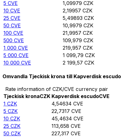
5
CVE
1,09979
CZK
10
CVE
2,19957
CZK
25
CVE
5,49893
CZK
50
CVE
10,9979
CZK
100
CVE
21,9957
CZK
500
CVE
109,979
CZK
1 000
CVE
219,957
CZK
5 000
CVE
1 099,79
CZK
10 000
CVE
2 199,57
CZK
Omvandla Tjeckisk krona till Kapverdisk escudo
Rate information of CZK/CVE currency pair
Tjeckisk krona
CZK
Kapverdisk escudo
CVE
1
CZK
4,54634
CVE
5
CZK
22,7317
CVE
10
CZK
45,4634
CVE
25
CZK
113,658
CVE
50
CZK
227,317
CVE