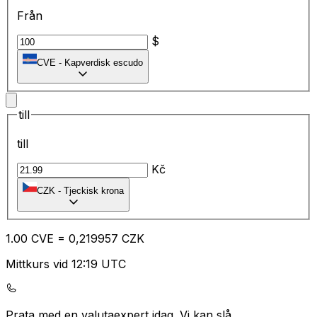
Från
$
CVE
-
Kapverdisk escudo
till
till
Kč
CZK
-
Tjeckisk krona
1.00
CVE
=
0,
219957
CZK
Mittkurs vid 12:19 UTC
Prata med en valutaexpert idag.
Vi kan slå