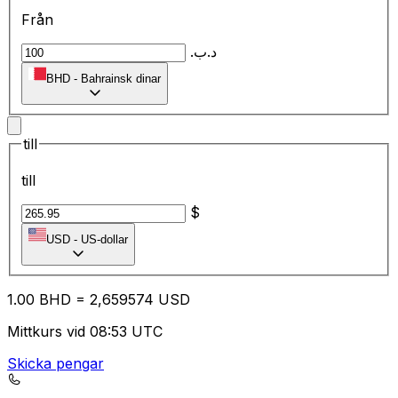
Från
.د.ب
BHD
-
Bahrainsk dinar
till
till
$
USD
-
US-dollar
1.00
BHD
=
2,
659574
USD
Mittkurs vid 08:53 UTC
Skicka pengar