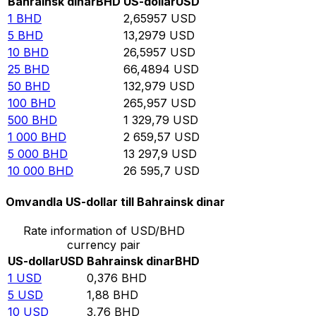
Bahrainsk dinar
BHD
US-dollar
USD
1
BHD
2,65957
USD
5
BHD
13,2979
USD
10
BHD
26,5957
USD
25
BHD
66,4894
USD
50
BHD
132,979
USD
100
BHD
265,957
USD
500
BHD
1 329,79
USD
1 000
BHD
2 659,57
USD
5 000
BHD
13 297,9
USD
10 000
BHD
26 595,7
USD
Omvandla US-dollar till Bahrainsk dinar
Rate information of USD/BHD
currency pair
US-dollar
USD
Bahrainsk dinar
BHD
1
USD
0,376
BHD
5
USD
1,88
BHD
10
USD
3,76
BHD