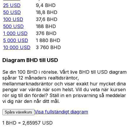
25
USD
9,4
BHD
50
USD
18,8
BHD
100
USD
37,6
BHD
500
USD
188
BHD
1 000
USD
376
BHD
5 000
USD
1 880
BHD
10 000
USD
3 760
BHD
Diagram BHD till USD
Se din 100 BHD i rörelse. Vårt live BHD till USD diagram
spårar 12 månaders realtidsräntor,
mellanmarknadsräntor och visar exakt hur mycket dina
pengar var värda när som helst. Vill du veta när kursen
rör sig till din fördel? Ställ in en prisvarning så meddelar
vi dig när den når ditt mål.
Visa fullständigt diagram
Spåra växelkurs
1 BHD = 2,65957 USD