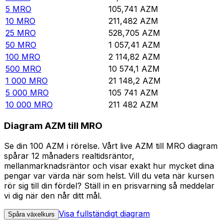
5
MRO
105,741
AZM
10
MRO
211,482
AZM
25
MRO
528,705
AZM
50
MRO
1 057,41
AZM
100
MRO
2 114,82
AZM
500
MRO
10 574,1
AZM
1 000
MRO
21 148,2
AZM
5 000
MRO
105 741
AZM
10 000
MRO
211 482
AZM
Diagram AZM till MRO
Se din 100 AZM i rörelse. Vårt live AZM till MRO diagram
spårar 12 månaders realtidsräntor,
mellanmarknadsräntor och visar exakt hur mycket dina
pengar var värda när som helst. Vill du veta när kursen
rör sig till din fördel? Ställ in en prisvarning så meddelar
vi dig när den når ditt mål.
Visa fullständigt diagram
Spåra växelkurs