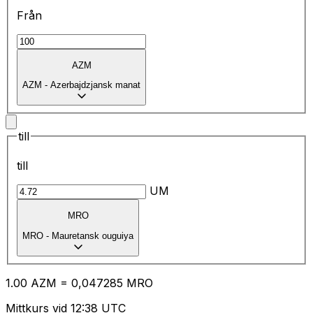
Från
AZM
AZM
-
Azerbajdzjansk manat
till
till
UM
MRO
MRO
-
Mauretansk ouguiya
1.00
AZM
=
0,
047285
MRO
Mittkurs vid 12:38 UTC