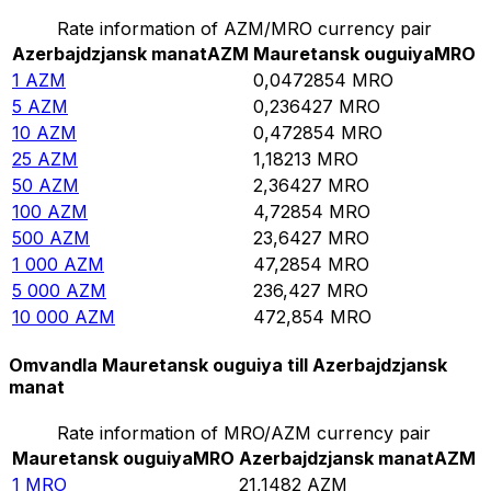
Rate information of AZM/MRO currency pair
Azerbajdzjansk manat
AZM
Mauretansk ouguiya
MRO
1
AZM
0,0472854
MRO
5
AZM
0,236427
MRO
10
AZM
0,472854
MRO
25
AZM
1,18213
MRO
50
AZM
2,36427
MRO
100
AZM
4,72854
MRO
500
AZM
23,6427
MRO
1 000
AZM
47,2854
MRO
5 000
AZM
236,427
MRO
10 000
AZM
472,854
MRO
Omvandla Mauretansk ouguiya till Azerbajdzjansk
manat
Rate information of MRO/AZM currency pair
Mauretansk ouguiya
MRO
Azerbajdzjansk manat
AZM
1
MRO
21,1482
AZM