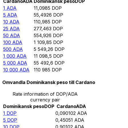
Cardano
ADA
Dominikansk peso
DOP
1
ADA
11,0985
DOP
5
ADA
55,4926
DOP
10
ADA
110,985
DOP
25
ADA
277,463
DOP
50
ADA
554,926
DOP
100
ADA
1 109,85
DOP
500
ADA
5 549,26
DOP
1 000
ADA
11 098,5
DOP
5 000
ADA
55 492,6
DOP
10 000
ADA
110 985
DOP
Omvandla Dominikansk peso till Cardano
Rate information of DOP/ADA
currency pair
Dominikansk peso
DOP
Cardano
ADA
1
DOP
0,090102
ADA
5
DOP
0,45051
ADA
10
DOP
0,90102
ADA