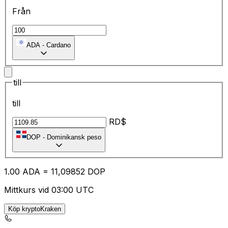
Från
ADA
-
Cardano
till
till
RD$
DOP
-
Dominikansk peso
1.00
ADA
=
11
,09852
DOP
Mittkurs vid 03:00 UTC
Köp kryptoKraken