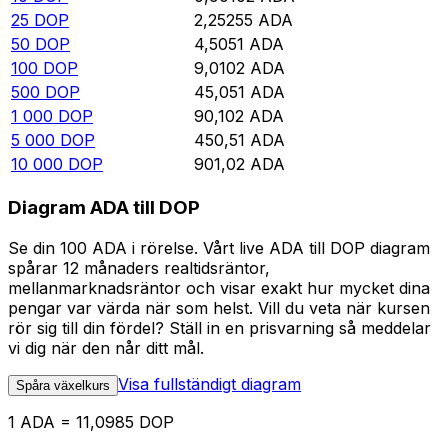
25
DOP
2,25255
ADA
50
DOP
4,5051
ADA
100
DOP
9,0102
ADA
500
DOP
45,051
ADA
1 000
DOP
90,102
ADA
5 000
DOP
450,51
ADA
10 000
DOP
901,02
ADA
Diagram ADA till DOP
Se din 100 ADA i rörelse. Vårt live ADA till DOP diagram
spårar 12 månaders realtidsräntor,
mellanmarknadsräntor och visar exakt hur mycket dina
pengar var värda när som helst. Vill du veta när kursen
rör sig till din fördel? Ställ in en prisvarning så meddelar
vi dig när den når ditt mål.
Visa fullständigt diagram
Spåra växelkurs
1 ADA = 11,0985 DOP