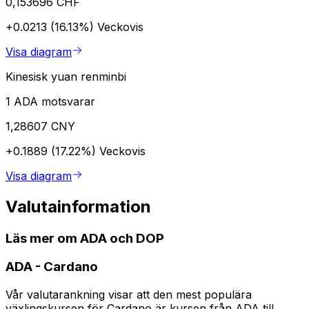
0,153696 CHF
+0.0213 (16.13%)
Veckovis
Visa diagram
Kinesisk yuan renminbi
1 ADA motsvarar
1,28607 CNY
+0.1889 (17.22%)
Veckovis
Visa diagram
Valutainformation
Läs mer om ADA och DOP
ADA
-
Cardano
Vår valutarankning visar att den mest populära
växlingskursen för Cardano är kursen från ADA till