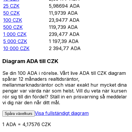
25
CZK
5,98694
ADA
50
CZK
11,9739
ADA
100
CZK
23,9477
ADA
500
CZK
119,739
ADA
1 000
CZK
239,477
ADA
5 000
CZK
1 197,39
ADA
10 000
CZK
2 394,77
ADA
Diagram ADA till CZK
Se din 100 ADA i rörelse. Vårt live ADA till CZK diagram
spårar 12 månaders realtidsräntor,
mellanmarknadsräntor och visar exakt hur mycket dina
pengar var värda när som helst. Vill du veta när kursen
rör sig till din fördel? Ställ in en prisvarning så meddelar
vi dig när den når ditt mål.
Visa fullständigt diagram
Spåra växelkurs
1 ADA = 4,17576 CZK