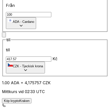
Från
ADA
-
Cardano
till
till
Kč
CZK
-
Tjeckisk krona
1.00
ADA
=
4,
175757
CZK
Mittkurs vid 02:33 UTC
Köp kryptoKraken