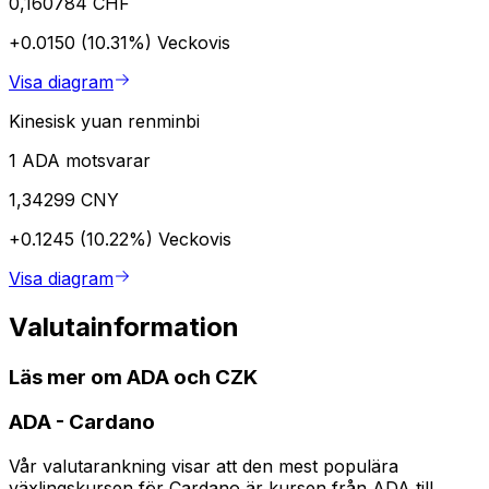
0,160784 CHF
+0.0150 (10.31%)
Veckovis
Visa diagram
Kinesisk yuan renminbi
1 ADA motsvarar
1,34299 CNY
+0.1245 (10.22%)
Veckovis
Visa diagram
Valutainformation
Läs mer om ADA och CZK
ADA
-
Cardano
Vår valutarankning visar att den mest populära
växlingskursen för Cardano är kursen från ADA till