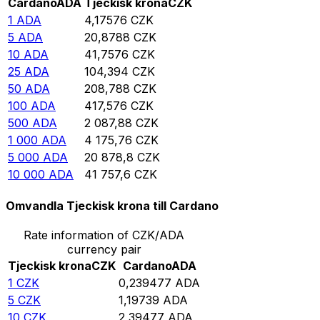
Cardano
ADA
Tjeckisk krona
CZK
1
ADA
4,17576
CZK
5
ADA
20,8788
CZK
10
ADA
41,7576
CZK
25
ADA
104,394
CZK
50
ADA
208,788
CZK
100
ADA
417,576
CZK
500
ADA
2 087,88
CZK
1 000
ADA
4 175,76
CZK
5 000
ADA
20 878,8
CZK
10 000
ADA
41 757,6
CZK
Omvandla Tjeckisk krona till Cardano
Rate information of CZK/ADA
currency pair
Tjeckisk krona
CZK
Cardano
ADA
1
CZK
0,239477
ADA
5
CZK
1,19739
ADA
10
CZK
2,39477
ADA