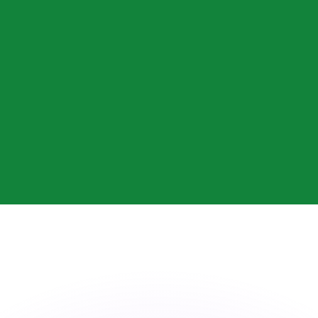
as kurser.
 görs endast i informationssyfte. Du kommer inte att få de