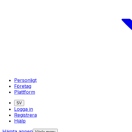
Personligt
Företag
Plattform
SV
Logga in
Registrera
Hjälp
Hämta appen
Växla meny