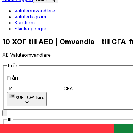
Valutaomvandlare
Valutadiagram
Kurslarm
Skicka pengar
10 XOF till AED | Omvandla - till CFA-
XE Valutaomvandlare
Från
Från
CFA
XOF
-
CFA-franc
till
till