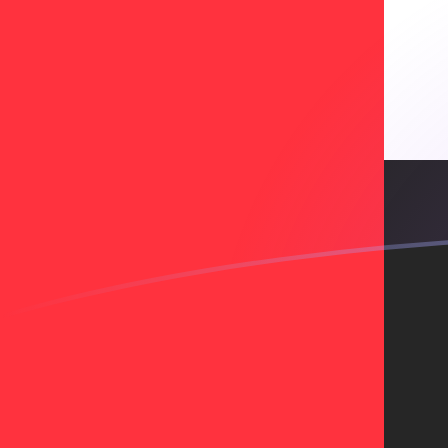
XOF till AED valutakurser idag
Omvandla CFA-franc till Emiratisk dirham
Rate information of XOF/AED
currency pair
CFA-franc
XOF
Emiratisk dirham
AED
1
XOF
0,00646337
AED
5
XOF
0,0323168
AED
10
XOF
0,0646337
AED
25
XOF
0,161584
AED
50
XOF
0,323168
AED
100
XOF
0,646337
AED
500
XOF
3,23168
AED
1 000
XOF
6,46337
AED
5 000
XOF
32,3168
AED
10 000
XOF
64,6337
AED
Omvandla Emiratisk dirham till CFA-franc