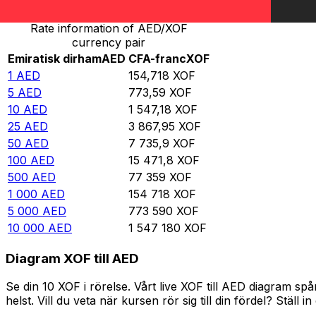
Rate information of AED/XOF
currency pair
Emiratisk dirham
AED
CFA-franc
XOF
1
AED
154,718
XOF
5
AED
773,59
XOF
10
AED
1 547,18
XOF
25
AED
3 867,95
XOF
50
AED
7 735,9
XOF
100
AED
15 471,8
XOF
500
AED
77 359
XOF
1 000
AED
154 718
XOF
5 000
AED
773 590
XOF
10 000
AED
1 547 180
XOF
Diagram XOF till AED
Se din 10 XOF i rörelse. Vårt live XOF till AED diagram 
helst. Vill du veta när kursen rör sig till din fördel? Ställ 