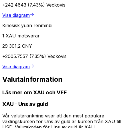
+242.4643 (7.43%)
Veckovis
Visa diagram
Kinesisk yuan renminbi
1 XAU motsvarar
29 301,2 CNY
+2005.7557 (7.35%)
Veckovis
Visa diagram
Valutainformation
Läs mer om XAU och VEF
XAU
-
Uns av guld
Vår valutarankning visar att den mest populära
växlingskursen för Uns av guld är kursen från XAU till
USD. Valutakoden för Uns av guld är XAU.