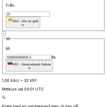
Från
XAU
-
Uns av guld
till
till
Bs
VEF
-
Venezuelansk bolivar
1.00
XAU
=
32
VEF
Mittkurs vid 04:01 UTC
Prata med en valutaexpert idag.
Vi kan slå