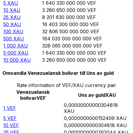
5
XAU
1 640 330 000 000
VEF
10
XAU
3 280 650 000 000
VEF
25
XAU
8 201 630 000 000
VEF
50
XAU
16 403 300 000 000
VEF
100
XAU
32 806 500 000 000
VEF
500
XAU
164 033 000 000 000
VEF
1 000
XAU
328 065 000 000 000
VEF
5 000
XAU
1 640 330 000 000 000
VEF
10 000
XAU
3 280 650 000 000 000
VEF
Omvandla Venezuelansk bolivar till Uns av guld
Rate information of VEF/XAU currency pair
Venezuelansk
Uns av guld
XAU
bolivar
VEF
0,00000000000304818
1
VEF
XAU
5
VEF
0,0000000000152409
XAU
10
VEF
0,0000000000304818
XAU
25
VEF
0,0000000000762044
XAU