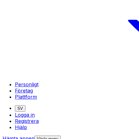
Personligt
Företag
Plattform
SV
Logga in
Registrera
Hjälp
Hämta appen
Växla meny