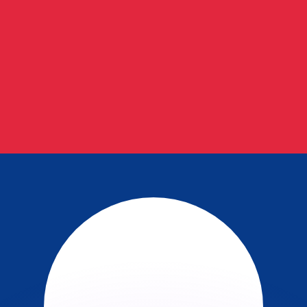
as kurser.
 görs endast i informationssyfte. Du kommer inte att få de