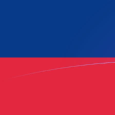
LAK till GHC valutakurser idag
Omvandla Laotisk kip till Ghanansk cedi
Rate information of LAK/GHC
currency pair
Laotisk kip
LAK
Ghanansk cedi
GHC
1
LAK
5,22541
GHC
5
LAK
26,127
GHC
10
LAK
52,2541
GHC
25
LAK
130,635
GHC
50
LAK
261,27
GHC
100
LAK
522,541
GHC
500
LAK
2 612,7
GHC
1 000
LAK
5 225,41
GHC
5 000
LAK
26 127
GHC
10 000
LAK
52 254,1
GHC