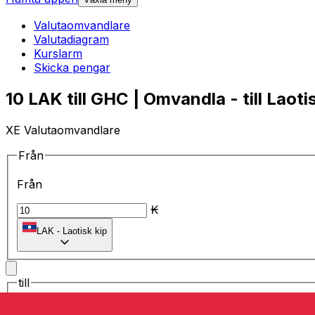
Valutaomvandlare
Valutadiagram
Kurslarm
Skicka pengar
10 LAK till GHC | Omvandla - till Laoti
XE Valutaomvandlare
Från
Från
₭
LAK
-
Laotisk kip
till
till