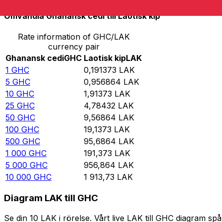
Omvandla Ghanansk cedi till Laotisk kip
Rate information of GHC/LAK
currency pair
Ghanansk cedi
GHC
Laotisk kip
LAK
1
GHC
0,191373
LAK
5
GHC
0,956864
LAK
10
GHC
1,91373
LAK
25
GHC
4,78432
LAK
50
GHC
9,56864
LAK
100
GHC
19,1373
LAK
500
GHC
95,6864
LAK
1 000
GHC
191,373
LAK
5 000
GHC
956,864
LAK
10 000
GHC
1 913,73
LAK
Diagram LAK till GHC
Se din 10 LAK i rörelse. Vårt live LAK till GHC diagram 