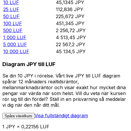
10
LUF
45,1345
JPY
25
LUF
112,836
JPY
50
LUF
225,672
JPY
100
LUF
451,345
JPY
500
LUF
2 256,72
JPY
1 000
LUF
4 513,45
JPY
5 000
LUF
22 567,2
JPY
10 000
LUF
45 134,5
JPY
Diagram JPY till LUF
Se din 10 JPY i rörelse. Vårt live JPY till LUF diagram
spårar 12 månaders realtidsräntor,
mellanmarknadsräntor och visar exakt hur mycket dina
pengar var värda när som helst. Vill du veta när kursen
rör sig till din fördel? Ställ in en prisvarning så meddelar
vi dig när den når ditt mål.
Visa fullständigt diagram
Spåra växelkurs
1 JPY = 0,22156 LUF