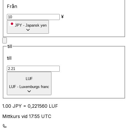
Från
¥
JPY
-
Japansk yen
till
till
LUF
LUF
-
Luxemburgs franc
1.00
JPY
=
0,
221560
LUF
Mittkurs vid 17:55 UTC