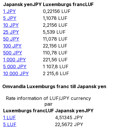
Japansk yen
JPY
Luxemburgs franc
LUF
1
JPY
0,22156
LUF
5
JPY
1,1078
LUF
10
JPY
2,2156
LUF
25
JPY
5,539
LUF
50
JPY
11,078
LUF
100
JPY
22,156
LUF
500
JPY
110,78
LUF
1 000
JPY
221,56
LUF
5 000
JPY
1 107,8
LUF
10 000
JPY
2 215,6
LUF
Omvandla Luxemburgs franc till Japansk yen
Rate information of LUF/JPY currency
pair
Luxemburgs franc
LUF
Japansk yen
JPY
1
LUF
4,51345
JPY
5
LUF
22,5672
JPY