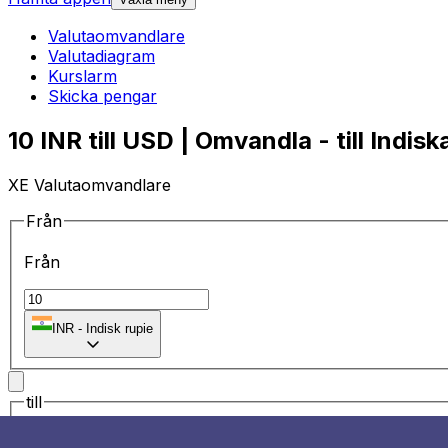
Valutaomvandlare
Valutadiagram
Kurslarm
Skicka pengar
10 INR till USD | Omvandla - till Indisk
XE Valutaomvandlare
Från
Från
₹
INR
-
Indisk rupie
till
till