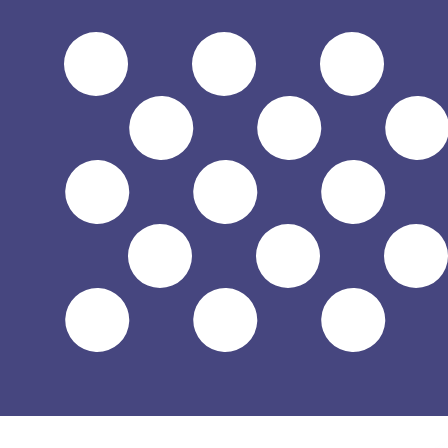
$
USD
-
US-dollar
1.00
INR
=
0,
010493
USD
Mittkurs vid 21:35 UTC
Prata med en valutaexpert idag.
Vi kan slå konkurrentern
Boka ett samtal
Vi använder mid-market-kursen för vår omvandlare. Det
Visste du att du kan skicka pengar utomlands med Xe?
Anmäl dig idag