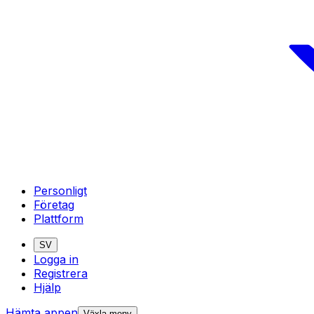
Personligt
Företag
Plattform
SV
Logga in
Registrera
Hjälp
Hämta appen
Växla meny