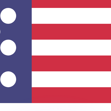
as kurser.
 görs endast i informationssyfte. Du kommer inte att få de