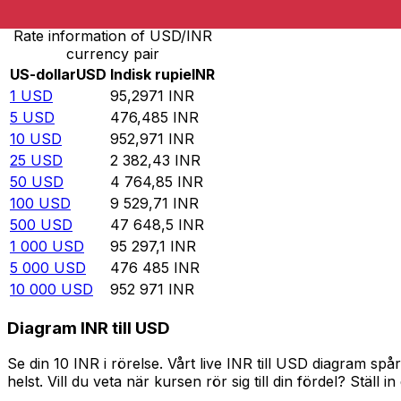
Rate information of USD/INR
currency pair
US-dollar
USD
Indisk rupie
INR
1
USD
95,2971
INR
5
USD
476,485
INR
10
USD
952,971
INR
25
USD
2 382,43
INR
50
USD
4 764,85
INR
100
USD
9 529,71
INR
500
USD
47 648,5
INR
1 000
USD
95 297,1
INR
5 000
USD
476 485
INR
10 000
USD
952 971
INR
Diagram INR till USD
Se din 10 INR i rörelse. Vårt live INR till USD diagram 
helst. Vill du veta när kursen rör sig till din fördel? Ställ 