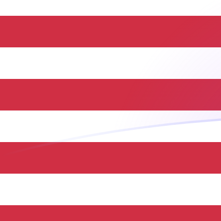
INR till USD valutakurser idag
Omvandla Indisk rupie till US-dollar
Rate information of INR/USD
currency pair
Indisk rupie
INR
US-dollar
USD
1
INR
0,0104935
USD
5
INR
0,0524675
USD
10
INR
0,104935
USD
25
INR
0,262338
USD
50
INR
0,524675
USD
100
INR
1,04935
USD
500
INR
5,24675
USD
1 000
INR
10,4935
USD
5 000
INR
52,4675
USD
10 000
INR
104,935
USD
Omvandla US-dollar till Indisk rupie